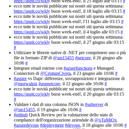
https://aspit.co/wkly
buon week-end!
, il 25 luglio alle 03:15
#
ecco tutte le novità pubblicate sui nostri siti questa settimana:
https://aspit.co/wkly
buon week-end!
, il 18 luglio alle 03:15
#
ecco tutte le novità pubblicate sui nostri siti questa settimana:
https://aspit.co/wkly
buon week-end!
, l'11 luglio alle 03:15
#
ecco tutte le novità pubblicate sui nostri siti questa settimana:
https://aspit.co/wkly
buon week-end!
, il 4 luglio alle 03:15
#
ecco tutte le novità pubblicate sui nostri siti questa settimana:
https://aspit.co/wkly
buon week-end!
, il 27 giugno alle 03:15
#
Utilizzare le librerie native di .NET per comprimere uno o più
file in formato ZIP di
@sm15455
#netcore
, il 26 giugno alle
10:06
#
Integrare email esterne con
#azurefunctions
e Managed
Connectors di
@CristianCivera
, il 23 giugno alle 10:06
#
#aspire
vs Dapr: differenze, sovrapposizioni e integrazione di
@morwalpiz
#aspnetcore
, il 22 giugno alle 10:06
#
ecco tutte le novità pubblicate sui nostri siti questa settimana:
https://aspit.co/wkly
buon week-end!
, il 20 giugno alle 03:15
#
Validare i dati di una colonna JSON in
#sqlserver
di
@sm15455
, il 19 giugno alle 10:06
#
#github
Quick Review per la valutazione dello stato di
compliance dell'organizzazione aziendale di
@xTuMiOx
#azuredevops
#deployment
#devops
, il 18 giugno alle 10:06
#