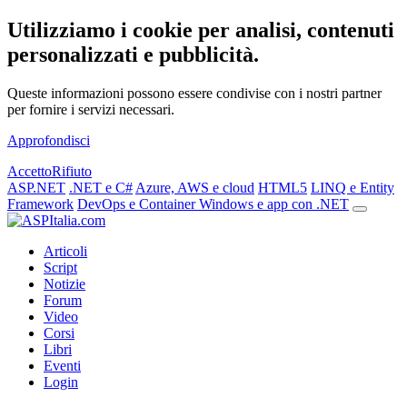
Utilizziamo i cookie per analisi, contenuti
personalizzati e pubblicità.
Queste informazioni possono essere condivise con i nostri partner
per fornire i servizi necessari.
Approfondisci
Accetto
Rifiuto
ASP.NET
.NET e C#
Azure, AWS e cloud
HTML5
LINQ e Entity
Framework
DevOps e Container
Windows e app con .NET
Articoli
Script
Notizie
Forum
Video
Corsi
Libri
Eventi
Login