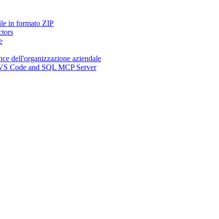
ile in formato ZIP
ctors
e
nce dell'organizzazione aziendale
n, VS Code and SQL MCP Server