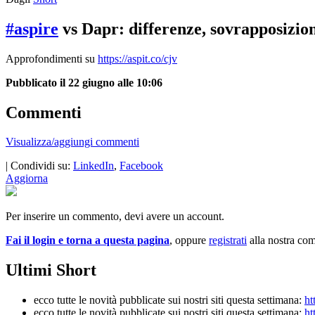
#aspire
vs Dapr: differenze, sovrapposizion
Approfondimenti su
https://aspit.co/cjv
Pubblicato il 22 giugno alle 10:06
Commenti
Visualizza/aggiungi commenti
| Condividi su:
LinkedIn
,
Facebook
Aggiorna
Per inserire un commento, devi avere un account.
Fai il login e torna a questa pagina
, oppure
registrati
alla nostra co
Ultimi Short
ecco tutte le novità pubblicate sui nostri siti questa settimana:
ht
ecco tutte le novità pubblicate sui nostri siti questa settimana:
ht