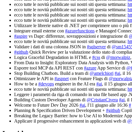
ecco tutte le novità pubblicate sui nostri siti questa settimana:
ht
ecco tutte le novità pubblicate sui nostri siti questa settimana:
ht
ecco tutte le novità pubblicate sui nostri siti questa settimana:
ht
ecco tutte le novità pubblicate sui nostri siti questa settimana:
ht
Utilizzare le librerie native di .NET per comprimere uno o più f
Integrare email esterne con
#azurefunctions
e Managed Connect
#aspire
vs Dapr: differenze, sovrapposizioni e integrazione di
@
ecco tutte le novità pubblicate sui nostri siti questa settimana:
ht
Validare i dati di una colonna JSON in
#sqlserver
di
@sm1545
#github
Quick Review per la valutazione dello stato di complia
Logica Graceful Degradation in HTML e
#css
di
@morwalpiz
From Data to Insight: Exploratory Data Analysis with Pyth
Esporre tool MCP da API REST con
#azure
App Service di
@C
Stop Building Chatbots. Build a team di
@amelchiori
#ai
, il 1
Ottimizzare le API in
#aspnet
con Feature Flags di
@morwalpi
How to be a
#devops
engineer in the AI era
#ai
, il 15 giugno a
ecco tutte le novità pubblicate sui nostri siti questa settimana:
ht
Leggere i parametri da riga di comando in una file based app 
Building Custom Developer Agents di
@CristianCivera
#ai
, il
Welcome to Future Dev Day 2026
#ai
, l'11 giugno alle 16:36
#
Planning & Specification Driven Development +
#github
Copil
Breaking the Legacy Barrier: how to Use AI to Modernize Appl
Applicare il progressive enhancement in applicazioni web di
@