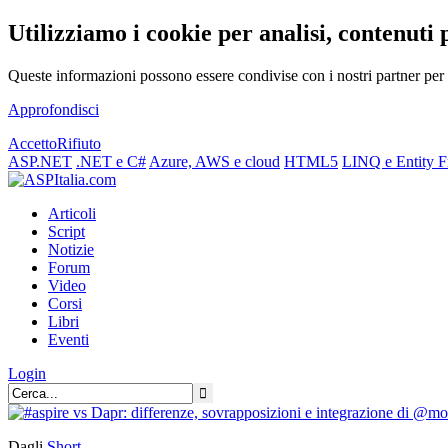
Utilizziamo i cookie per analisi, contenuti 
Queste informazioni possono essere condivise con i nostri partner per f
Approfondisci
Accetto
Rifiuto
ASP.NET
.NET e C#
Azure, AWS e cloud
HTML5
LINQ e Entity 
Articoli
Script
Notizie
Forum
Video
Corsi
Libri
Eventi
Login
Dagli
Short