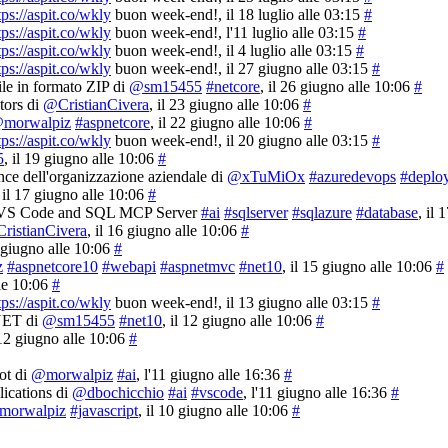
tps://aspit.co/wkly
buon week-end!
, il 18 luglio alle 03:15
#
tps://aspit.co/wkly
buon week-end!
, l'11 luglio alle 03:15
#
tps://aspit.co/wkly
buon week-end!
, il 4 luglio alle 03:15
#
tps://aspit.co/wkly
buon week-end!
, il 27 giugno alle 03:15
#
ile in formato ZIP di
@sm15455
#netcore
, il 26 giugno alle 10:06
#
ors di
@CristianCivera
, il 23 giugno alle 10:06
#
morwalpiz
#aspnetcore
, il 22 giugno alle 10:06
#
tps://aspit.co/wkly
buon week-end!
, il 20 giugno alle 03:15
#
5
, il 19 giugno alle 10:06
#
nce dell'organizzazione aziendale di
@xTuMiOx
#azuredevops
#deplo
, il 17 giugno alle 10:06
#
on, VS Code and SQL MCP Server
#ai
#sqlserver
#sqlazure
#database
, il
ristianCivera
, il 16 giugno alle 10:06
#
6 giugno alle 10:06
#
z
#aspnetcore10
#webapi
#aspnetmvc
#net10
, il 15 giugno alle 10:06
#
lle 10:06
#
tps://aspit.co/wkly
buon week-end!
, il 13 giugno alle 03:15
#
.NET di
@sm15455
#net10
, il 12 giugno alle 10:06
#
 12 giugno alle 10:06
#
ot di
@morwalpiz
#ai
, l'11 giugno alle 16:36
#
ications di
@dbochicchio
#ai
#vscode
, l'11 giugno alle 16:36
#
morwalpiz
#javascript
, il 10 giugno alle 10:06
#