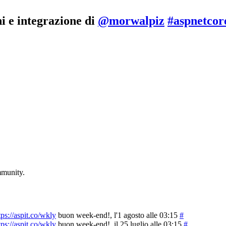
i e integrazione di
@morwalpiz
#aspnetcor
mmunity.
tps://aspit.co/wkly
buon week-end!
, l'1 agosto alle 03:15
#
tps://aspit.co/wkly
buon week-end!
, il 25 luglio alle 03:15
#