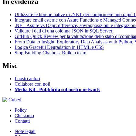
In evidenza
Utilizzare le librerie native di .NET per comprimere uno o più f
Integrare email esterne con Azure Functions e Managed Conne
.NET Aspire vs Dapr: differenze, sovrapposizioni e integrazion
Validare i dati di una colonna JSON in SQL Server
GitHub Quick Review per la valutazione dello stato di complia
From Data to Insight: Exploratory Data Analysis with Pytho
Logica Graceful Degradation in HTML e CSS
Stop Building Chatbots. Build a team
Misc
I nostri autori
Collabora con noi!
Media Kit - Pubblicità sul nostro network
Policy
Chi siamo
Contatti
Note legali