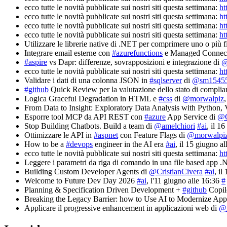
ecco tutte le novità pubblicate sui nostri siti questa settimana:
ht
ecco tutte le novità pubblicate sui nostri siti questa settimana:
ht
ecco tutte le novità pubblicate sui nostri siti questa settimana:
ht
ecco tutte le novità pubblicate sui nostri siti questa settimana:
ht
Utilizzare le librerie native di .NET per comprimere uno o più f
Integrare email esterne con
#azurefunctions
e Managed Connect
#aspire
vs Dapr: differenze, sovrapposizioni e integrazione di
@
ecco tutte le novità pubblicate sui nostri siti questa settimana:
ht
Validare i dati di una colonna JSON in
#sqlserver
di
@sm1545
#github
Quick Review per la valutazione dello stato di complia
Logica Graceful Degradation in HTML e
#css
di
@morwalpiz
From Data to Insight: Exploratory Data Analysis with Pyth
Esporre tool MCP da API REST con
#azure
App Service di
@C
Stop Building Chatbots. Build a team di
@amelchiori
#ai
, il 1
Ottimizzare le API in
#aspnet
con Feature Flags di
@morwalpi
How to be a
#devops
engineer in the AI era
#ai
, il 15 giugno a
ecco tutte le novità pubblicate sui nostri siti questa settimana:
ht
Leggere i parametri da riga di comando in una file based app 
Building Custom Developer Agents di
@CristianCivera
#ai
, il
Welcome to Future Dev Day 2026
#ai
, l'11 giugno alle 16:36
#
Planning & Specification Driven Development +
#github
Copil
Breaking the Legacy Barrier: how to Use AI to Modernize Appl
Applicare il progressive enhancement in applicazioni web di
@