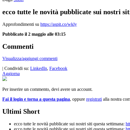
ecco tutte le novità pubblicate sui nostri s
Approfondimenti su
https://aspit.co/wkly
Pubblicato il 2 maggio alle 03:15
Commenti
Visualizza/aggiungi commenti
| Condividi su:
LinkedIn
,
Facebook
Aggiorna
Per inserire un commento, devi avere un account.
Fai il login e torna a questa pagina
, oppure
registrati
alla nostra co
Ultimi Short
ecco tutte le novità pubblicate sui nostri siti questa settimana:
ht
ecco tutte le novità pubblicate sui nostri siti questa settimana:
ht