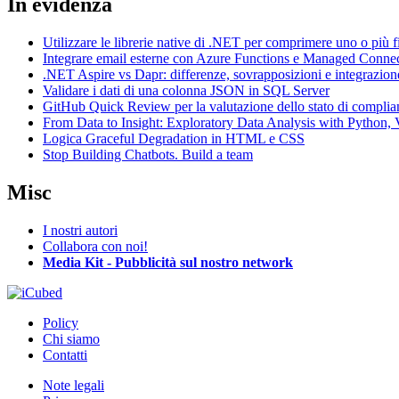
In evidenza
Utilizzare le librerie native di .NET per comprimere uno o più f
Integrare email esterne con Azure Functions e Managed Conne
.NET Aspire vs Dapr: differenze, sovrapposizioni e integrazion
Validare i dati di una colonna JSON in SQL Server
GitHub Quick Review per la valutazione dello stato di complia
From Data to Insight: Exploratory Data Analysis with Pytho
Logica Graceful Degradation in HTML e CSS
Stop Building Chatbots. Build a team
Misc
I nostri autori
Collabora con noi!
Media Kit - Pubblicità sul nostro network
Policy
Chi siamo
Contatti
Note legali