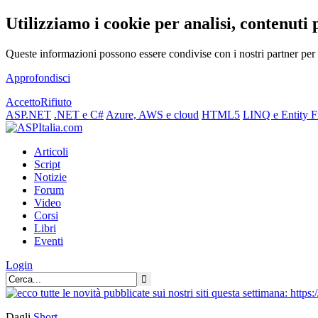
Utilizziamo i cookie per analisi, contenuti 
Queste informazioni possono essere condivise con i nostri partner per f
Approfondisci
Accetto
Rifiuto
ASP.NET
.NET e C#
Azure, AWS e cloud
HTML5
LINQ e Entity 
Articoli
Script
Notizie
Forum
Video
Corsi
Libri
Eventi
Login
Dagli
Short