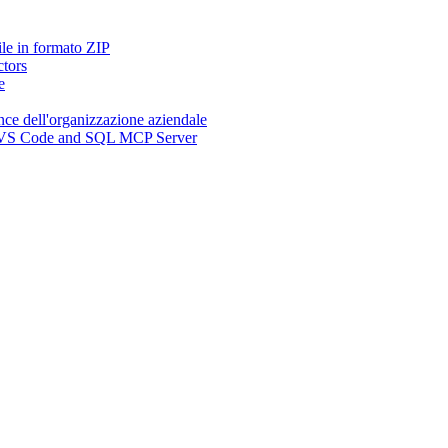
ile in formato ZIP
ctors
e
nce dell'organizzazione aziendale
n, VS Code and SQL MCP Server