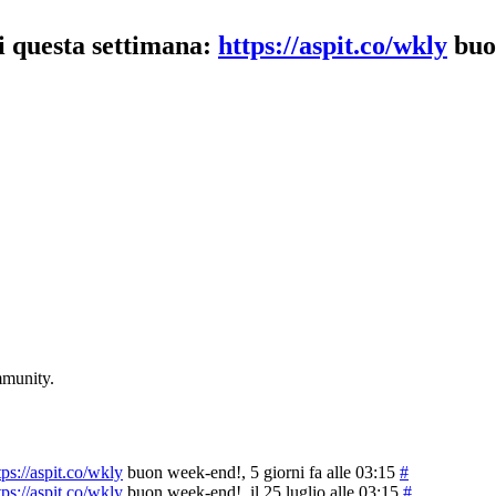
iti questa settimana:
https://aspit.co/wkly
buo
mmunity.
tps://aspit.co/wkly
buon week-end!
, 5 giorni fa alle 03:15
#
tps://aspit.co/wkly
buon week-end!
, il 25 luglio alle 03:15
#