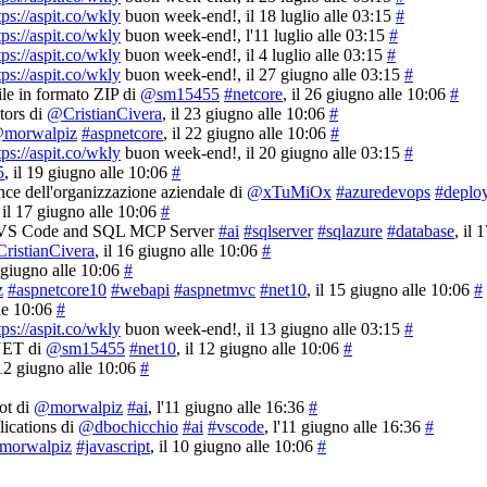
tps://aspit.co/wkly
buon week-end!
, il 18 luglio alle 03:15
#
tps://aspit.co/wkly
buon week-end!
, l'11 luglio alle 03:15
#
tps://aspit.co/wkly
buon week-end!
, il 4 luglio alle 03:15
#
tps://aspit.co/wkly
buon week-end!
, il 27 giugno alle 03:15
#
ile in formato ZIP di
@sm15455
#netcore
, il 26 giugno alle 10:06
#
ors di
@CristianCivera
, il 23 giugno alle 10:06
#
morwalpiz
#aspnetcore
, il 22 giugno alle 10:06
#
tps://aspit.co/wkly
buon week-end!
, il 20 giugno alle 03:15
#
5
, il 19 giugno alle 10:06
#
nce dell'organizzazione aziendale di
@xTuMiOx
#azuredevops
#deplo
, il 17 giugno alle 10:06
#
on, VS Code and SQL MCP Server
#ai
#sqlserver
#sqlazure
#database
, il
ristianCivera
, il 16 giugno alle 10:06
#
6 giugno alle 10:06
#
z
#aspnetcore10
#webapi
#aspnetmvc
#net10
, il 15 giugno alle 10:06
#
lle 10:06
#
tps://aspit.co/wkly
buon week-end!
, il 13 giugno alle 03:15
#
.NET di
@sm15455
#net10
, il 12 giugno alle 10:06
#
 12 giugno alle 10:06
#
ot di
@morwalpiz
#ai
, l'11 giugno alle 16:36
#
ications di
@dbochicchio
#ai
#vscode
, l'11 giugno alle 16:36
#
morwalpiz
#javascript
, il 10 giugno alle 10:06
#