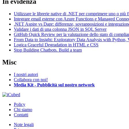
In evidenza
Utilizzare le librerie native di .NET per comprimere uno o più f
Integrare email esterne con Azure Functions e Managed Conne
.NET Aspire vs Dapr: differenze, sovrapposizioni e integrazion
Validare i dati di una colonna JSON in SQL Server
GitHub Quick Review per la valutazione dello stato di complia
From Data to Insight: Exploratory Data Analysis with Pytho
Logica Graceful Degradation in HTML e CSS
Stop Building Chatbots. Build a team
Misc
I nostri autori
Collabora con noi!
Media Kit - Pubblicità sul nostro network
Policy
Chi siamo
Contatti
Note legali