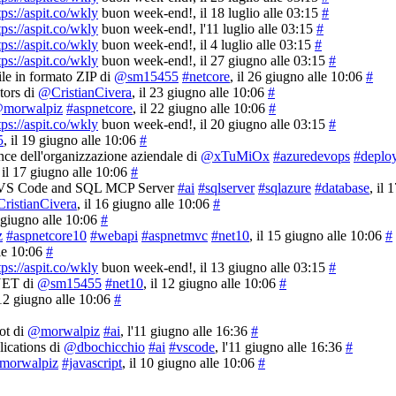
tps://aspit.co/wkly
buon week-end!
, il 18 luglio alle 03:15
#
tps://aspit.co/wkly
buon week-end!
, l'11 luglio alle 03:15
#
tps://aspit.co/wkly
buon week-end!
, il 4 luglio alle 03:15
#
tps://aspit.co/wkly
buon week-end!
, il 27 giugno alle 03:15
#
ile in formato ZIP di
@sm15455
#netcore
, il 26 giugno alle 10:06
#
ors di
@CristianCivera
, il 23 giugno alle 10:06
#
morwalpiz
#aspnetcore
, il 22 giugno alle 10:06
#
tps://aspit.co/wkly
buon week-end!
, il 20 giugno alle 03:15
#
5
, il 19 giugno alle 10:06
#
nce dell'organizzazione aziendale di
@xTuMiOx
#azuredevops
#deplo
, il 17 giugno alle 10:06
#
on, VS Code and SQL MCP Server
#ai
#sqlserver
#sqlazure
#database
, il
ristianCivera
, il 16 giugno alle 10:06
#
6 giugno alle 10:06
#
z
#aspnetcore10
#webapi
#aspnetmvc
#net10
, il 15 giugno alle 10:06
#
lle 10:06
#
tps://aspit.co/wkly
buon week-end!
, il 13 giugno alle 03:15
#
.NET di
@sm15455
#net10
, il 12 giugno alle 10:06
#
 12 giugno alle 10:06
#
ot di
@morwalpiz
#ai
, l'11 giugno alle 16:36
#
ications di
@dbochicchio
#ai
#vscode
, l'11 giugno alle 16:36
#
morwalpiz
#javascript
, il 10 giugno alle 10:06
#