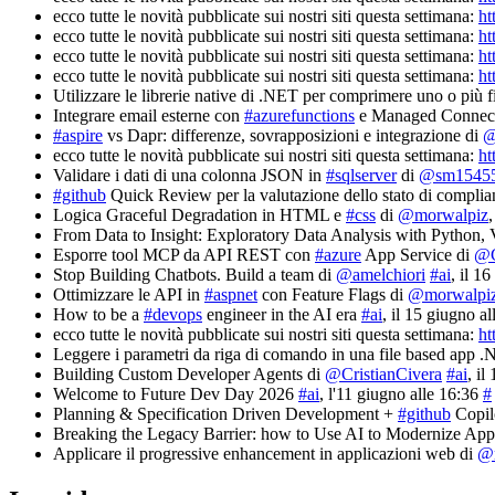
ecco tutte le novità pubblicate sui nostri siti questa settimana:
ht
ecco tutte le novità pubblicate sui nostri siti questa settimana:
ht
ecco tutte le novità pubblicate sui nostri siti questa settimana:
ht
ecco tutte le novità pubblicate sui nostri siti questa settimana:
ht
Utilizzare le librerie native di .NET per comprimere uno o più f
Integrare email esterne con
#azurefunctions
e Managed Connect
#aspire
vs Dapr: differenze, sovrapposizioni e integrazione di
@
ecco tutte le novità pubblicate sui nostri siti questa settimana:
ht
Validare i dati di una colonna JSON in
#sqlserver
di
@sm1545
#github
Quick Review per la valutazione dello stato di complia
Logica Graceful Degradation in HTML e
#css
di
@morwalpiz
From Data to Insight: Exploratory Data Analysis with Pyth
Esporre tool MCP da API REST con
#azure
App Service di
@C
Stop Building Chatbots. Build a team di
@amelchiori
#ai
, il 1
Ottimizzare le API in
#aspnet
con Feature Flags di
@morwalpi
How to be a
#devops
engineer in the AI era
#ai
, il 15 giugno a
ecco tutte le novità pubblicate sui nostri siti questa settimana:
ht
Leggere i parametri da riga di comando in una file based app 
Building Custom Developer Agents di
@CristianCivera
#ai
, il
Welcome to Future Dev Day 2026
#ai
, l'11 giugno alle 16:36
#
Planning & Specification Driven Development +
#github
Copil
Breaking the Legacy Barrier: how to Use AI to Modernize Appl
Applicare il progressive enhancement in applicazioni web di
@