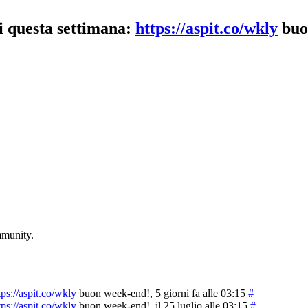
iti questa settimana:
https://aspit.co/wkly
buo
mmunity.
tps://aspit.co/wkly
buon week-end!
, 5 giorni fa alle 03:15
#
tps://aspit.co/wkly
buon week-end!
, il 25 luglio alle 03:15
#