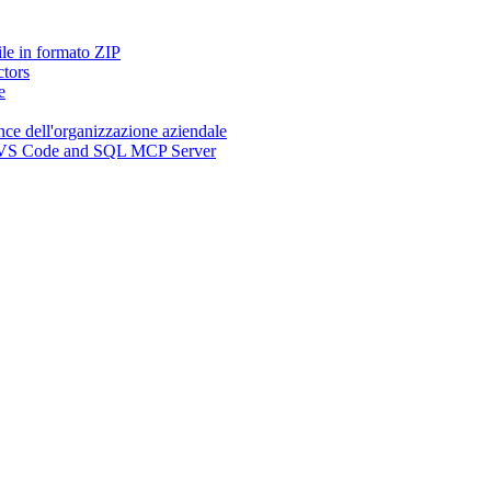
ile in formato ZIP
ctors
e
nce dell'organizzazione aziendale
n, VS Code and SQL MCP Server