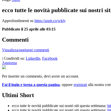
ecco tutte le novità pubblicate sui nostri s
Approfondimenti su
https://aspit.co/wkly
Pubblicato il 25 aprile alle 03:15
Commenti
Visualizza/aggiungi commenti
| Condividi su:
LinkedIn
,
Facebook
Aggiorna
Per inserire un commento, devi avere un account.
Fai il login e torna a questa pagina
, oppure
registrati
alla nostra co
Ultimi Short
ecco tutte le novità pubblicate sui nostri siti questa settimana:
ht
ecco tutte le novità pubblicate sui nostri siti questa settimana:
ht