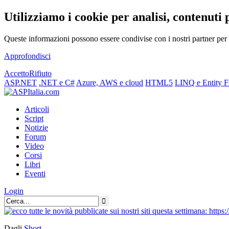
Utilizziamo i cookie per analisi, contenuti 
Queste informazioni possono essere condivise con i nostri partner per f
Approfondisci
Accetto
Rifiuto
ASP.NET
.NET e C#
Azure, AWS e cloud
HTML5
LINQ e Entity 
Articoli
Script
Notizie
Forum
Video
Corsi
Libri
Eventi
Login
Dagli
Short