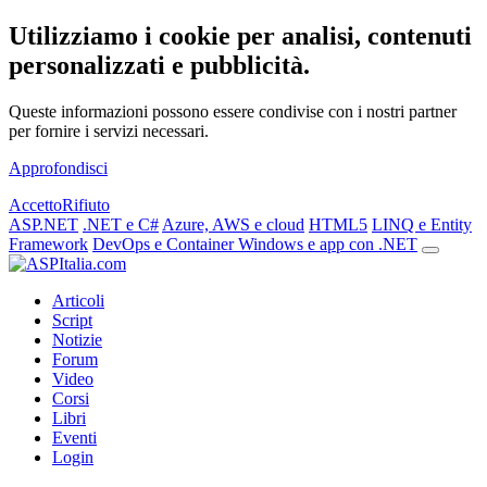
Utilizziamo i cookie per analisi, contenuti
personalizzati e pubblicità.
Queste informazioni possono essere condivise con i nostri partner
per fornire i servizi necessari.
Approfondisci
Accetto
Rifiuto
ASP.NET
.NET e C#
Azure, AWS e cloud
HTML5
LINQ e Entity
Framework
DevOps e Container
Windows e app con .NET
Articoli
Script
Notizie
Forum
Video
Corsi
Libri
Eventi
Login