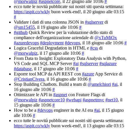
@morwalpiz
#aspnetcore
, il 22 giugno alle 10:06
#
ecco tutte le novità pubblicate sui nostri siti questa settimana:
https://aspit.co/wkly
buon week-end!
, il 20 giugno alle 03:15
#
Validare i dati di una colonna JSON in
#sqlserver
di
@sm15455
, il 19 giugno alle 10:06
#
#github
Quick Review per la valutazione dello stato di
compliance dell'organizzazione aziendale di
@xTuMiOx
#azuredevops
#deployment
#devops
, il 18 giugno alle 10:06
#
Logica Graceful Degradation in HTML e
#css
di
@morwalpiz
, il 17 giugno alle 10:06
#
From Data to Insight: Exploratory Data Analysis with Python,
VS Code and SQL MCP Server
#ai
#sqlserver
#sqlazure
#database
, il 17 giugno alle 10:06
#
Esporre tool MCP da API REST con
#azure
App Service di
@CristianCivera
, il 16 giugno alle 10:06
#
Stop Building Chatbots. Build a team di
@amelchiori
#ai
, il
16 giugno alle 10:06
#
Ottimizzare le API in
#aspnet
con Feature Flags di
@morwalpiz
#aspnetcore10
#webapi
#aspnetmvc
#net10
, il
15 giugno alle 10:06
#
How to be a
#devops
engineer in the AI era
#ai
, il 15 giugno
alle 10:06
#
ecco tutte le novità pubblicate sui nostri siti questa settimana:
https://aspit.co/wkly
buon week-end!
, il 13 giugno alle 03:15