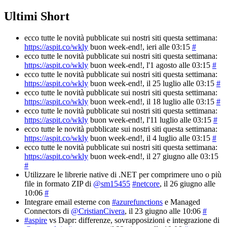
Ultimi Short
ecco tutte le novità pubblicate sui nostri siti questa settimana:
https://aspit.co/wkly
buon week-end!
, ieri alle 03:15
#
ecco tutte le novità pubblicate sui nostri siti questa settimana:
https://aspit.co/wkly
buon week-end!
, l'1 agosto alle 03:15
#
ecco tutte le novità pubblicate sui nostri siti questa settimana:
https://aspit.co/wkly
buon week-end!
, il 25 luglio alle 03:15
#
ecco tutte le novità pubblicate sui nostri siti questa settimana:
https://aspit.co/wkly
buon week-end!
, il 18 luglio alle 03:15
#
ecco tutte le novità pubblicate sui nostri siti questa settimana:
https://aspit.co/wkly
buon week-end!
, l'11 luglio alle 03:15
#
ecco tutte le novità pubblicate sui nostri siti questa settimana:
https://aspit.co/wkly
buon week-end!
, il 4 luglio alle 03:15
#
ecco tutte le novità pubblicate sui nostri siti questa settimana:
https://aspit.co/wkly
buon week-end!
, il 27 giugno alle 03:15
#
Utilizzare le librerie native di .NET per comprimere uno o più
file in formato ZIP di
@sm15455
#netcore
, il 26 giugno alle
10:06
#
Integrare email esterne con
#azurefunctions
e Managed
Connectors di
@CristianCivera
, il 23 giugno alle 10:06
#
#aspire
vs Dapr: differenze, sovrapposizioni e integrazione di