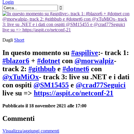
Login
Dagli
Short
In questo momento su
#aspilive
:- track 1:
#blazor6
+
#dotnet
con
@morwalpiz
-
track 2:
#githbub
e
#dotnet6
con
@xTuMiOx
- track 3: live su .NET e i dati
con ospiti
@SM15455
e
@crad77Seguici
live su =>
https://aspit.co/netconf-21
Pubblicato il 18 novembre 2021 alle 17:00
Commenti
Visualizza/aggiungi commenti