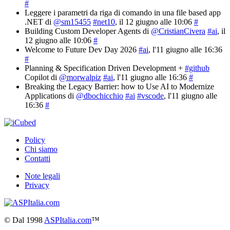
#
Leggere i parametri da riga di comando in una file based app
.NET di
@sm15455
#net10
, il 12 giugno alle 10:06
#
Building Custom Developer Agents di
@CristianCivera
#ai
, il
12 giugno alle 10:06
#
Welcome to Future Dev Day 2026
#ai
, l'11 giugno alle 16:36
#
Planning & Specification Driven Development +
#github
Copilot di
@morwalpiz
#ai
, l'11 giugno alle 16:36
#
Breaking the Legacy Barrier: how to Use AI to Modernize
Applications di
@dbochicchio
#ai
#vscode
, l'11 giugno alle
16:36
#
Policy
Chi siamo
Contatti
Note legali
Privacy
©
Dal 1998
ASPItalia.com
™