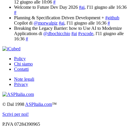
12 giugno alle 10:06
#
Welcome to Future Dev Day 2026
#ai
, l'11 giugno alle 16:36
#
Planning & Specification Driven Development +
#github
Copilot di
@morwalpiz
#ai
, l'11 giugno alle 16:36
#
Breaking the Legacy Barrier: how to Use AI to Modernize
Applications di
@dbochicchio
#ai
#vscode
, l'11 giugno alle
16:36
#
Policy
Chi siamo
Contatti
Note legali
Privacy
©
Dal 1998
ASPItalia.com
™
Scrivi per noi!
P.IVA 07284390965