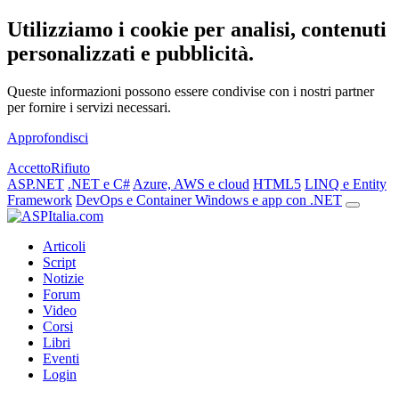
Utilizziamo i cookie per analisi, contenuti
personalizzati e pubblicità.
Queste informazioni possono essere condivise con i nostri partner
per fornire i servizi necessari.
Approfondisci
Accetto
Rifiuto
ASP.NET
.NET e C#
Azure, AWS e cloud
HTML5
LINQ e Entity
Framework
DevOps e Container
Windows e app con .NET
Articoli
Script
Notizie
Forum
Video
Corsi
Libri
Eventi
Login