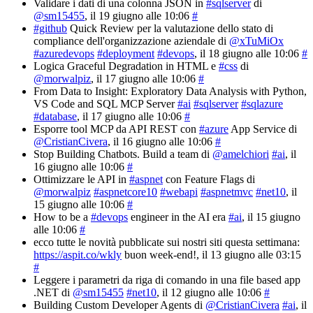
Validare i dati di una colonna JSON in
#sqlserver
di
@sm15455
, il 19 giugno alle 10:06
#
#github
Quick Review per la valutazione dello stato di
compliance dell'organizzazione aziendale di
@xTuMiOx
#azuredevops
#deployment
#devops
, il 18 giugno alle 10:06
#
Logica Graceful Degradation in HTML e
#css
di
@morwalpiz
, il 17 giugno alle 10:06
#
From Data to Insight: Exploratory Data Analysis with Python,
VS Code and SQL MCP Server
#ai
#sqlserver
#sqlazure
#database
, il 17 giugno alle 10:06
#
Esporre tool MCP da API REST con
#azure
App Service di
@CristianCivera
, il 16 giugno alle 10:06
#
Stop Building Chatbots. Build a team di
@amelchiori
#ai
, il
16 giugno alle 10:06
#
Ottimizzare le API in
#aspnet
con Feature Flags di
@morwalpiz
#aspnetcore10
#webapi
#aspnetmvc
#net10
, il
15 giugno alle 10:06
#
How to be a
#devops
engineer in the AI era
#ai
, il 15 giugno
alle 10:06
#
ecco tutte le novità pubblicate sui nostri siti questa settimana:
https://aspit.co/wkly
buon week-end!
, il 13 giugno alle 03:15
#
Leggere i parametri da riga di comando in una file based app
.NET di
@sm15455
#net10
, il 12 giugno alle 10:06
#
Building Custom Developer Agents di
@CristianCivera
#ai
, il