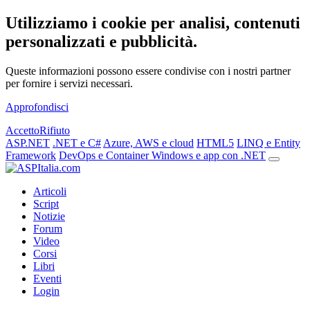
Utilizziamo i cookie per analisi, contenuti
personalizzati e pubblicità.
Queste informazioni possono essere condivise con i nostri partner
per fornire i servizi necessari.
Approfondisci
Accetto
Rifiuto
ASP.NET
.NET e C#
Azure, AWS e cloud
HTML5
LINQ e Entity
Framework
DevOps e Container
Windows e app con .NET
Articoli
Script
Notizie
Forum
Video
Corsi
Libri
Eventi
Login