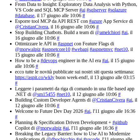
From Data to Insight: Exploratory Data Analysis with Python,
VS Code and SQL MCP Server
#ai
#sqlserver
#sqlazure
#database
, il 17 giugno alle 10:06
#
Esporre tool MCP da API REST con
#azure
App Service di
@CristianCivera
, il 16 giugno alle 10:06
#
Stop Building Chatbots. Build a team di
@amelchiori
#ai
, il
16 giugno alle 10:06
#
Ottimizzare le API in
#aspnet
con Feature Flags di
@morwalpiz
#aspnetcore10
#webapi
#aspnetmvc
#net10
, il
15 giugno alle 10:06
#
How to be a
#devops
engineer in the AI era
#ai
, il 15 giugno
alle 10:06
#
ecco tutte le novità pubblicate sui nostri siti questa settimana:
https://aspit.co/wkly
buon week-end!
, il 13 giugno alle 03:15
#
Leggere i parametri da riga di comando in una file based app
.NET di
@sm15455
#net10
, il 12 giugno alle 10:06
#
Building Custom Developer Agents di
@CristianCivera
#ai
, il
12 giugno alle 10:06
#
Welcome to Future Dev Day 2026
#ai
, l'11 giugno alle 16:36
#
Planning & Specification Driven Development +
#github
Copilot di
@morwalpiz
#ai
, l'11 giugno alle 16:36
#
Breaking the Legacy Barrier: how to Use AI to Modernize
Applications di
@dbochicchio
#ai
#vscode
, l'11 giugno alle