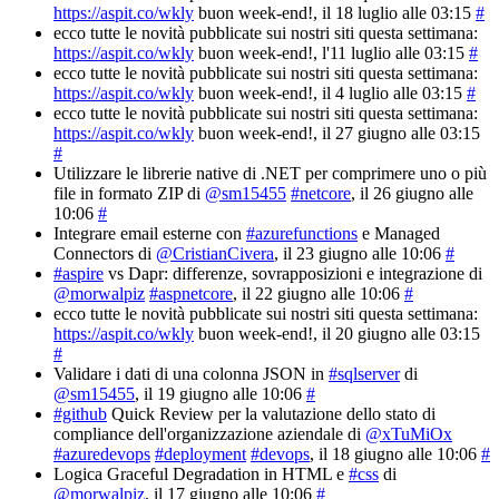
https://aspit.co/wkly
buon week-end!
, il 18 luglio alle 03:15
#
ecco tutte le novità pubblicate sui nostri siti questa settimana:
https://aspit.co/wkly
buon week-end!
, l'11 luglio alle 03:15
#
ecco tutte le novità pubblicate sui nostri siti questa settimana:
https://aspit.co/wkly
buon week-end!
, il 4 luglio alle 03:15
#
ecco tutte le novità pubblicate sui nostri siti questa settimana:
https://aspit.co/wkly
buon week-end!
, il 27 giugno alle 03:15
#
Utilizzare le librerie native di .NET per comprimere uno o più
file in formato ZIP di
@sm15455
#netcore
, il 26 giugno alle
10:06
#
Integrare email esterne con
#azurefunctions
e Managed
Connectors di
@CristianCivera
, il 23 giugno alle 10:06
#
#aspire
vs Dapr: differenze, sovrapposizioni e integrazione di
@morwalpiz
#aspnetcore
, il 22 giugno alle 10:06
#
ecco tutte le novità pubblicate sui nostri siti questa settimana:
https://aspit.co/wkly
buon week-end!
, il 20 giugno alle 03:15
#
Validare i dati di una colonna JSON in
#sqlserver
di
@sm15455
, il 19 giugno alle 10:06
#
#github
Quick Review per la valutazione dello stato di
compliance dell'organizzazione aziendale di
@xTuMiOx
#azuredevops
#deployment
#devops
, il 18 giugno alle 10:06
#
Logica Graceful Degradation in HTML e
#css
di
@morwalpiz
, il 17 giugno alle 10:06
#