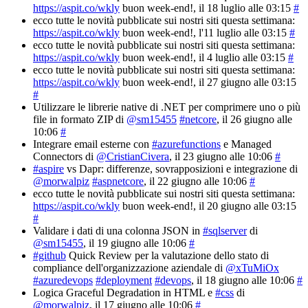
https://aspit.co/wkly
buon week-end!
, il 18 luglio alle 03:15
#
ecco tutte le novità pubblicate sui nostri siti questa settimana:
https://aspit.co/wkly
buon week-end!
, l'11 luglio alle 03:15
#
ecco tutte le novità pubblicate sui nostri siti questa settimana:
https://aspit.co/wkly
buon week-end!
, il 4 luglio alle 03:15
#
ecco tutte le novità pubblicate sui nostri siti questa settimana:
https://aspit.co/wkly
buon week-end!
, il 27 giugno alle 03:15
#
Utilizzare le librerie native di .NET per comprimere uno o più
file in formato ZIP di
@sm15455
#netcore
, il 26 giugno alle
10:06
#
Integrare email esterne con
#azurefunctions
e Managed
Connectors di
@CristianCivera
, il 23 giugno alle 10:06
#
#aspire
vs Dapr: differenze, sovrapposizioni e integrazione di
@morwalpiz
#aspnetcore
, il 22 giugno alle 10:06
#
ecco tutte le novità pubblicate sui nostri siti questa settimana:
https://aspit.co/wkly
buon week-end!
, il 20 giugno alle 03:15
#
Validare i dati di una colonna JSON in
#sqlserver
di
@sm15455
, il 19 giugno alle 10:06
#
#github
Quick Review per la valutazione dello stato di
compliance dell'organizzazione aziendale di
@xTuMiOx
#azuredevops
#deployment
#devops
, il 18 giugno alle 10:06
#
Logica Graceful Degradation in HTML e
#css
di
@morwalpiz
, il 17 giugno alle 10:06
#