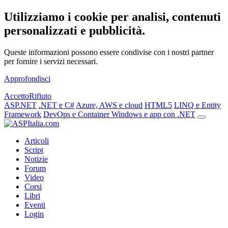
Utilizziamo i cookie per analisi, contenuti
personalizzati e pubblicità.
Queste informazioni possono essere condivise con i nostri partner
per fornire i servizi necessari.
Approfondisci
Accetto
Rifiuto
ASP.NET
.NET e C#
Azure, AWS e cloud
HTML5
LINQ e Entity
Framework
DevOps e Container
Windows e app con .NET
Articoli
Script
Notizie
Forum
Video
Corsi
Libri
Eventi
Login