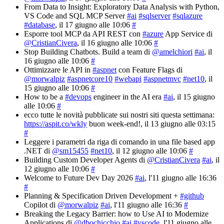
From Data to Insight: Exploratory Data Analysis with Python,
VS Code and SQL MCP Server
#ai
#sqlserver
#sqlazure
#database
, il 17 giugno alle 10:06
#
Esporre tool MCP da API REST con
#azure
App Service di
@CristianCivera
, il 16 giugno alle 10:06
#
Stop Building Chatbots. Build a team di
@amelchiori
#ai
, il
16 giugno alle 10:06
#
Ottimizzare le API in
#aspnet
con Feature Flags di
@morwalpiz
#aspnetcore10
#webapi
#aspnetmvc
#net10
, il
15 giugno alle 10:06
#
How to be a
#devops
engineer in the AI era
#ai
, il 15 giugno
alle 10:06
#
ecco tutte le novità pubblicate sui nostri siti questa settimana:
https://aspit.co/wkly
buon week-end!
, il 13 giugno alle 03:15
#
Leggere i parametri da riga di comando in una file based app
.NET di
@sm15455
#net10
, il 12 giugno alle 10:06
#
Building Custom Developer Agents di
@CristianCivera
#ai
, il
12 giugno alle 10:06
#
Welcome to Future Dev Day 2026
#ai
, l'11 giugno alle 16:36
#
Planning & Specification Driven Development +
#github
Copilot di
@morwalpiz
#ai
, l'11 giugno alle 16:36
#
Breaking the Legacy Barrier: how to Use AI to Modernize
Applications di
@dbochicchio
#ai
#vscode
, l'11 giugno alle