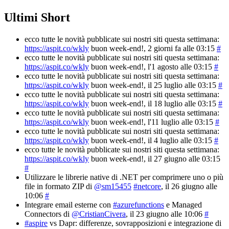
Ultimi Short
ecco tutte le novità pubblicate sui nostri siti questa settimana:
https://aspit.co/wkly
buon week-end!
, 2 giorni fa alle 03:15
#
ecco tutte le novità pubblicate sui nostri siti questa settimana:
https://aspit.co/wkly
buon week-end!
, l'1 agosto alle 03:15
#
ecco tutte le novità pubblicate sui nostri siti questa settimana:
https://aspit.co/wkly
buon week-end!
, il 25 luglio alle 03:15
#
ecco tutte le novità pubblicate sui nostri siti questa settimana:
https://aspit.co/wkly
buon week-end!
, il 18 luglio alle 03:15
#
ecco tutte le novità pubblicate sui nostri siti questa settimana:
https://aspit.co/wkly
buon week-end!
, l'11 luglio alle 03:15
#
ecco tutte le novità pubblicate sui nostri siti questa settimana:
https://aspit.co/wkly
buon week-end!
, il 4 luglio alle 03:15
#
ecco tutte le novità pubblicate sui nostri siti questa settimana:
https://aspit.co/wkly
buon week-end!
, il 27 giugno alle 03:15
#
Utilizzare le librerie native di .NET per comprimere uno o più
file in formato ZIP di
@sm15455
#netcore
, il 26 giugno alle
10:06
#
Integrare email esterne con
#azurefunctions
e Managed
Connectors di
@CristianCivera
, il 23 giugno alle 10:06
#
#aspire
vs Dapr: differenze, sovrapposizioni e integrazione di