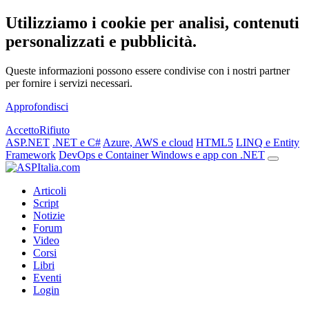
Utilizziamo i cookie per analisi, contenuti
personalizzati e pubblicità.
Queste informazioni possono essere condivise con i nostri partner
per fornire i servizi necessari.
Approfondisci
Accetto
Rifiuto
ASP.NET
.NET e C#
Azure, AWS e cloud
HTML5
LINQ e Entity
Framework
DevOps e Container
Windows e app con .NET
Articoli
Script
Notizie
Forum
Video
Corsi
Libri
Eventi
Login