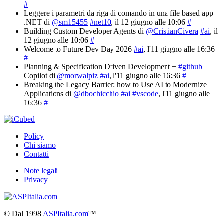
#
Leggere i parametri da riga di comando in una file based app
.NET di
@sm15455
#net10
, il 12 giugno alle 10:06
#
Building Custom Developer Agents di
@CristianCivera
#ai
, il
12 giugno alle 10:06
#
Welcome to Future Dev Day 2026
#ai
, l'11 giugno alle 16:36
#
Planning & Specification Driven Development +
#github
Copilot di
@morwalpiz
#ai
, l'11 giugno alle 16:36
#
Breaking the Legacy Barrier: how to Use AI to Modernize
Applications di
@dbochicchio
#ai
#vscode
, l'11 giugno alle
16:36
#
Policy
Chi siamo
Contatti
Note legali
Privacy
©
Dal 1998
ASPItalia.com
™