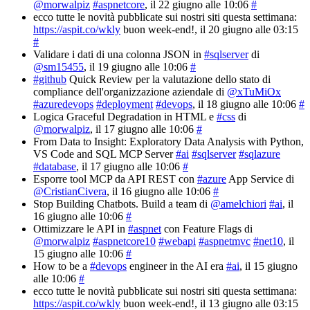
@morwalpiz
#aspnetcore
, il 22 giugno alle 10:06
#
ecco tutte le novità pubblicate sui nostri siti questa settimana:
https://aspit.co/wkly
buon week-end!
, il 20 giugno alle 03:15
#
Validare i dati di una colonna JSON in
#sqlserver
di
@sm15455
, il 19 giugno alle 10:06
#
#github
Quick Review per la valutazione dello stato di
compliance dell'organizzazione aziendale di
@xTuMiOx
#azuredevops
#deployment
#devops
, il 18 giugno alle 10:06
#
Logica Graceful Degradation in HTML e
#css
di
@morwalpiz
, il 17 giugno alle 10:06
#
From Data to Insight: Exploratory Data Analysis with Python,
VS Code and SQL MCP Server
#ai
#sqlserver
#sqlazure
#database
, il 17 giugno alle 10:06
#
Esporre tool MCP da API REST con
#azure
App Service di
@CristianCivera
, il 16 giugno alle 10:06
#
Stop Building Chatbots. Build a team di
@amelchiori
#ai
, il
16 giugno alle 10:06
#
Ottimizzare le API in
#aspnet
con Feature Flags di
@morwalpiz
#aspnetcore10
#webapi
#aspnetmvc
#net10
, il
15 giugno alle 10:06
#
How to be a
#devops
engineer in the AI era
#ai
, il 15 giugno
alle 10:06
#
ecco tutte le novità pubblicate sui nostri siti questa settimana:
https://aspit.co/wkly
buon week-end!
, il 13 giugno alle 03:15