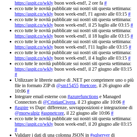
https://aspit.co/wkly
buon week-end!
, 2 ore fa
#
ecco tutte le novità pubblicate sui nostri siti questa settimana:
https://aspit.co/wkly
buon week-end!
, l'1 agosto alle 03:15
#
ecco tutte le novità pubblicate sui nostri siti questa settimana:
https://aspit.co/wkly
buon week-end!
, il 25 luglio alle 03:15
#
ecco tutte le novità pubblicate sui nostri siti questa settimana:
https://aspit.co/wkly
buon week-end!
, il 18 luglio alle 03:15
#
ecco tutte le novità pubblicate sui nostri siti questa settimana:
https://aspit.co/wkly
buon week-end!
, l'11 luglio alle 03:15
#
ecco tutte le novità pubblicate sui nostri siti questa settimana:
https://aspit.co/wkly
buon week-end!
, il 4 luglio alle 03:15
#
ecco tutte le novità pubblicate sui nostri siti questa settimana:
https://aspit.co/wkly
buon week-end!
, il 27 giugno alle 03:15
#
Utilizzare le librerie native di .NET per comprimere uno o più
file in formato ZIP di
@sm15455
#netcore
, il 26 giugno alle
10:06
#
Integrare email esterne con
#azurefunctions
e Managed
Connectors di
@CristianCivera
, il 23 giugno alle 10:06
#
#aspire
vs Dapr: differenze, sovrapposizioni e integrazione di
@morwalpiz
#aspnetcore
, il 22 giugno alle 10:06
#
ecco tutte le novità pubblicate sui nostri siti questa settimana:
https://aspit.co/wkly
buon week-end!
, il 20 giugno alle 03:15
#
Validare i dati di una colonna JSON in
#sqlserver
di