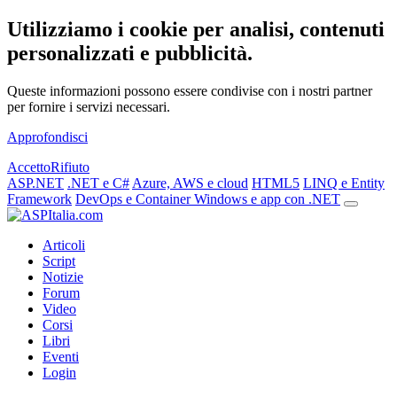
Utilizziamo i cookie per analisi, contenuti
personalizzati e pubblicità.
Queste informazioni possono essere condivise con i nostri partner
per fornire i servizi necessari.
Approfondisci
Accetto
Rifiuto
ASP.NET
.NET e C#
Azure, AWS e cloud
HTML5
LINQ e Entity
Framework
DevOps e Container
Windows e app con .NET
Articoli
Script
Notizie
Forum
Video
Corsi
Libri
Eventi
Login