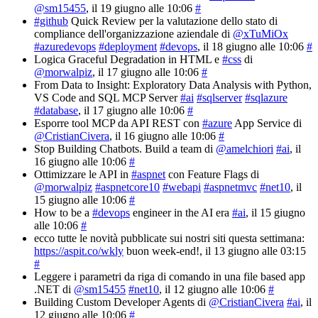
@sm15455
, il 19 giugno alle 10:06
#
#github
Quick Review per la valutazione dello stato di
compliance dell'organizzazione aziendale di
@xTuMiOx
#azuredevops
#deployment
#devops
, il 18 giugno alle 10:06
#
Logica Graceful Degradation in HTML e
#css
di
@morwalpiz
, il 17 giugno alle 10:06
#
From Data to Insight: Exploratory Data Analysis with Python,
VS Code and SQL MCP Server
#ai
#sqlserver
#sqlazure
#database
, il 17 giugno alle 10:06
#
Esporre tool MCP da API REST con
#azure
App Service di
@CristianCivera
, il 16 giugno alle 10:06
#
Stop Building Chatbots. Build a team di
@amelchiori
#ai
, il
16 giugno alle 10:06
#
Ottimizzare le API in
#aspnet
con Feature Flags di
@morwalpiz
#aspnetcore10
#webapi
#aspnetmvc
#net10
, il
15 giugno alle 10:06
#
How to be a
#devops
engineer in the AI era
#ai
, il 15 giugno
alle 10:06
#
ecco tutte le novità pubblicate sui nostri siti questa settimana:
https://aspit.co/wkly
buon week-end!
, il 13 giugno alle 03:15
#
Leggere i parametri da riga di comando in una file based app
.NET di
@sm15455
#net10
, il 12 giugno alle 10:06
#
Building Custom Developer Agents di
@CristianCivera
#ai
, il
12 giugno alle 10:06
#