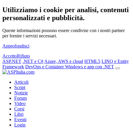
Utilizziamo i cookie per analisi, contenuti
personalizzati e pubblicità.
Queste informazioni possono essere condivise con i nostri partner
per fornire i servizi necessari.
Approfondisci
Accetto
Rifiuto
ASP.NET
.NET e C#
Azure, AWS e cloud
HTML5
LINQ e Entity
Framework
DevOps e Container
Windows e app con .NET
Articoli
Script
Notizie
Forum
Video
Corsi
Libri
Eventi
Login