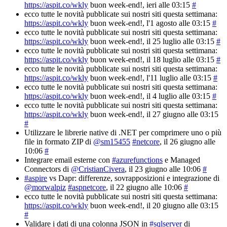
https://aspit.co/wkly
buon week-end!
, ieri alle 03:15
#
ecco tutte le novità pubblicate sui nostri siti questa settimana:
https://aspit.co/wkly
buon week-end!
, l'1 agosto alle 03:15
#
ecco tutte le novità pubblicate sui nostri siti questa settimana:
https://aspit.co/wkly
buon week-end!
, il 25 luglio alle 03:15
#
ecco tutte le novità pubblicate sui nostri siti questa settimana:
https://aspit.co/wkly
buon week-end!
, il 18 luglio alle 03:15
#
ecco tutte le novità pubblicate sui nostri siti questa settimana:
https://aspit.co/wkly
buon week-end!
, l'11 luglio alle 03:15
#
ecco tutte le novità pubblicate sui nostri siti questa settimana:
https://aspit.co/wkly
buon week-end!
, il 4 luglio alle 03:15
#
ecco tutte le novità pubblicate sui nostri siti questa settimana:
https://aspit.co/wkly
buon week-end!
, il 27 giugno alle 03:15
#
Utilizzare le librerie native di .NET per comprimere uno o più
file in formato ZIP di
@sm15455
#netcore
, il 26 giugno alle
10:06
#
Integrare email esterne con
#azurefunctions
e Managed
Connectors di
@CristianCivera
, il 23 giugno alle 10:06
#
#aspire
vs Dapr: differenze, sovrapposizioni e integrazione di
@morwalpiz
#aspnetcore
, il 22 giugno alle 10:06
#
ecco tutte le novità pubblicate sui nostri siti questa settimana:
https://aspit.co/wkly
buon week-end!
, il 20 giugno alle 03:15
#
Validare i dati di una colonna JSON in
#sqlserver
di