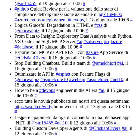
@sm15455
, il 19 giugno alle 10:06
#
#github
Quick Review per la valutazione dello stato di
compliance dell'organizzazione aziendale di
@xTuMiOx
#azuredevops
#deployment
#devops
, il 18 giugno alle 10:06
#
Logica Graceful Degradation in HTML e
#css
di
@morwalpiz
, il 17 giugno alle 10:06
#
From Data to Insight: Exploratory Data Analysis with Python,
VS Code and SQL MCP Server
#ai
#sqlserver
#sqlazure
#database
, il 17 giugno alle 10:06
#
Esporre tool MCP da API REST con
#azure
App Service di
@CristianCivera
, il 16 giugno alle 10:06
#
Stop Building Chatbots. Build a team di
@amelchiori
#ai
, il
16 giugno alle 10:06
#
Ottimizzare le API in
#aspnet
con Feature Flags di
@morwalpiz
#aspnetcore10
#webapi
#aspnetmvc
#net10
, il
15 giugno alle 10:06
#
How to be a
#devops
engineer in the AI era
#ai
, il 15 giugno
alle 10:06
#
ecco tutte le novità pubblicate sui nostri siti questa settimana:
https://aspit.co/wkly
buon week-end!
, il 13 giugno alle 03:15
#
Leggere i parametri da riga di comando in una file based app
.NET di
@sm15455
#net10
, il 12 giugno alle 10:06
#
Building Custom Developer Agents di
@CristianCivera
#ai
, il
12 giugno alle 10:06
#