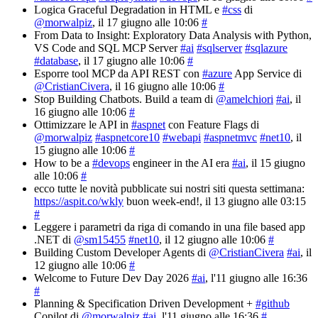
Logica Graceful Degradation in HTML e
#css
di
@morwalpiz
, il 17 giugno alle 10:06
#
From Data to Insight: Exploratory Data Analysis with Python,
VS Code and SQL MCP Server
#ai
#sqlserver
#sqlazure
#database
, il 17 giugno alle 10:06
#
Esporre tool MCP da API REST con
#azure
App Service di
@CristianCivera
, il 16 giugno alle 10:06
#
Stop Building Chatbots. Build a team di
@amelchiori
#ai
, il
16 giugno alle 10:06
#
Ottimizzare le API in
#aspnet
con Feature Flags di
@morwalpiz
#aspnetcore10
#webapi
#aspnetmvc
#net10
, il
15 giugno alle 10:06
#
How to be a
#devops
engineer in the AI era
#ai
, il 15 giugno
alle 10:06
#
ecco tutte le novità pubblicate sui nostri siti questa settimana:
https://aspit.co/wkly
buon week-end!
, il 13 giugno alle 03:15
#
Leggere i parametri da riga di comando in una file based app
.NET di
@sm15455
#net10
, il 12 giugno alle 10:06
#
Building Custom Developer Agents di
@CristianCivera
#ai
, il
12 giugno alle 10:06
#
Welcome to Future Dev Day 2026
#ai
, l'11 giugno alle 16:36
#
Planning & Specification Driven Development +
#github
Copilot di
@morwalpiz
#ai
, l'11 giugno alle 16:36
#