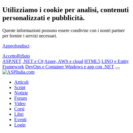
Utilizziamo i cookie per analisi, contenuti
personalizzati e pubblicità.
Queste informazioni possono essere condivise con i nostri partner
per fornire i servizi necessari.
Approfondisci
Accetto
Rifiuto
ASP.NET
.NET e C#
Azure, AWS e cloud
HTML5
LINQ e Entity
Framework
DevOps e Container
Windows e app con .NET
Articoli
Script
Notizie
Forum
Video
Corsi
Libri
Eventi
Login