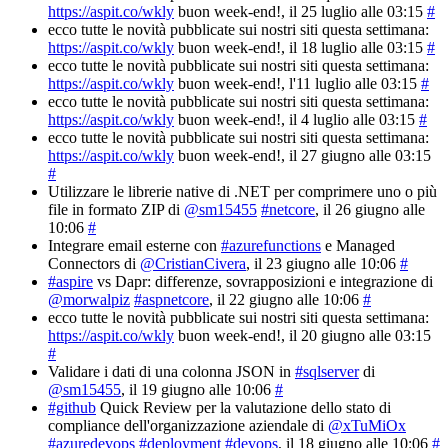
https://aspit.co/wkly
buon week-end!
, il 25 luglio alle 03:15
#
ecco tutte le novità pubblicate sui nostri siti questa settimana:
https://aspit.co/wkly
buon week-end!
, il 18 luglio alle 03:15
#
ecco tutte le novità pubblicate sui nostri siti questa settimana:
https://aspit.co/wkly
buon week-end!
, l'11 luglio alle 03:15
#
ecco tutte le novità pubblicate sui nostri siti questa settimana:
https://aspit.co/wkly
buon week-end!
, il 4 luglio alle 03:15
#
ecco tutte le novità pubblicate sui nostri siti questa settimana:
https://aspit.co/wkly
buon week-end!
, il 27 giugno alle 03:15
#
Utilizzare le librerie native di .NET per comprimere uno o più
file in formato ZIP di
@sm15455
#netcore
, il 26 giugno alle
10:06
#
Integrare email esterne con
#azurefunctions
e Managed
Connectors di
@CristianCivera
, il 23 giugno alle 10:06
#
#aspire
vs Dapr: differenze, sovrapposizioni e integrazione di
@morwalpiz
#aspnetcore
, il 22 giugno alle 10:06
#
ecco tutte le novità pubblicate sui nostri siti questa settimana:
https://aspit.co/wkly
buon week-end!
, il 20 giugno alle 03:15
#
Validare i dati di una colonna JSON in
#sqlserver
di
@sm15455
, il 19 giugno alle 10:06
#
#github
Quick Review per la valutazione dello stato di
compliance dell'organizzazione aziendale di
@xTuMiOx
#azuredevops
#deployment
#devops
, il 18 giugno alle 10:06
#