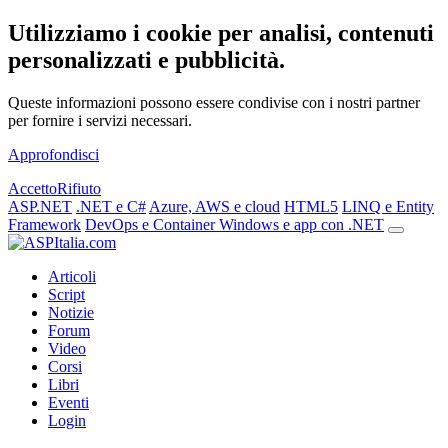
Utilizziamo i cookie per analisi, contenuti
personalizzati e pubblicità.
Queste informazioni possono essere condivise con i nostri partner
per fornire i servizi necessari.
Approfondisci
Accetto
Rifiuto
ASP.NET
.NET e C#
Azure, AWS e cloud
HTML5
LINQ e Entity
Framework
DevOps e Container
Windows e app con .NET
Articoli
Script
Notizie
Forum
Video
Corsi
Libri
Eventi
Login