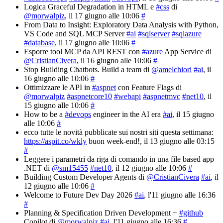
Logica Graceful Degradation in HTML e
#css
di
@morwalpiz
, il 17 giugno alle 10:06
#
From Data to Insight: Exploratory Data Analysis with Python,
VS Code and SQL MCP Server
#ai
#sqlserver
#sqlazure
#database
, il 17 giugno alle 10:06
#
Esporre tool MCP da API REST con
#azure
App Service di
@CristianCivera
, il 16 giugno alle 10:06
#
Stop Building Chatbots. Build a team di
@amelchiori
#ai
, il
16 giugno alle 10:06
#
Ottimizzare le API in
#aspnet
con Feature Flags di
@morwalpiz
#aspnetcore10
#webapi
#aspnetmvc
#net10
, il
15 giugno alle 10:06
#
How to be a
#devops
engineer in the AI era
#ai
, il 15 giugno
alle 10:06
#
ecco tutte le novità pubblicate sui nostri siti questa settimana:
https://aspit.co/wkly
buon week-end!
, il 13 giugno alle 03:15
#
Leggere i parametri da riga di comando in una file based app
.NET di
@sm15455
#net10
, il 12 giugno alle 10:06
#
Building Custom Developer Agents di
@CristianCivera
#ai
, il
12 giugno alle 10:06
#
Welcome to Future Dev Day 2026
#ai
, l'11 giugno alle 16:36
#
Planning & Specification Driven Development +
#github
Copilot di
@morwalpiz
#ai
, l'11 giugno alle 16:36
#