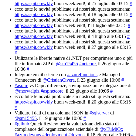
https://aspit.co/wkly
buon week-end!
, il 25 luglio alle 03:15
#
ecco tutte le novità pubblicate sui nostri siti questa settimana:
https://aspit.co/wkly
buon week-end!
, il 18 luglio alle 03:15
#
ecco tutte le novità pubblicate sui nostri siti questa settimana:
https://aspit.co/wkly
buon week-end!
, l'11 luglio alle 03:15
#
ecco tutte le novità pubblicate sui nostri siti questa settimana:
https://aspit.co/wkly
buon week-end!
, il 4 luglio alle 03:15
#
ecco tutte le novità pubblicate sui nostri siti questa settimana:
https://aspit.co/wkly
buon week-end!
, il 27 giugno alle 03:15
#
Utilizzare le librerie native di .NET per comprimere uno o più
file in formato ZIP di
@sm15455
#netcore
, il 26 giugno alle
10:06
#
Integrare email esterne con
#azurefunctions
e Managed
Connectors di
@CristianCivera
, il 23 giugno alle 10:06
#
#aspire
vs Dapr: differenze, sovrapposizioni e integrazione di
@morwalpiz
#aspnetcore
, il 22 giugno alle 10:06
#
ecco tutte le novità pubblicate sui nostri siti questa settimana:
https://aspit.co/wkly
buon week-end!
, il 20 giugno alle 03:15
#
Validare i dati di una colonna JSON in
#sqlserver
di
@sm15455
, il 19 giugno alle 10:06
#
#github
Quick Review per la valutazione dello stato di
compliance dell'organizzazione aziendale di
@xTuMiOx
#azuredevops
#deployment
#devops
, il 18 giugno alle 10:06
#