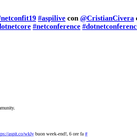
#netconfit19
#aspilive
con
@CristianCivera
dotnetcore
#netconference
#dotnetconferenc
mmunity.
tps://aspit.co/wkly
buon week-end!
, 6 ore fa
#