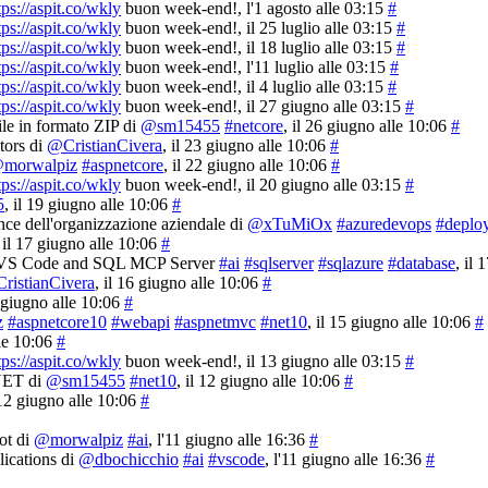
tps://aspit.co/wkly
buon week-end!
, l'1 agosto alle 03:15
#
tps://aspit.co/wkly
buon week-end!
, il 25 luglio alle 03:15
#
tps://aspit.co/wkly
buon week-end!
, il 18 luglio alle 03:15
#
tps://aspit.co/wkly
buon week-end!
, l'11 luglio alle 03:15
#
tps://aspit.co/wkly
buon week-end!
, il 4 luglio alle 03:15
#
tps://aspit.co/wkly
buon week-end!
, il 27 giugno alle 03:15
#
ile in formato ZIP di
@sm15455
#netcore
, il 26 giugno alle 10:06
#
ors di
@CristianCivera
, il 23 giugno alle 10:06
#
morwalpiz
#aspnetcore
, il 22 giugno alle 10:06
#
tps://aspit.co/wkly
buon week-end!
, il 20 giugno alle 03:15
#
5
, il 19 giugno alle 10:06
#
nce dell'organizzazione aziendale di
@xTuMiOx
#azuredevops
#deplo
, il 17 giugno alle 10:06
#
on, VS Code and SQL MCP Server
#ai
#sqlserver
#sqlazure
#database
, il
ristianCivera
, il 16 giugno alle 10:06
#
6 giugno alle 10:06
#
z
#aspnetcore10
#webapi
#aspnetmvc
#net10
, il 15 giugno alle 10:06
#
lle 10:06
#
tps://aspit.co/wkly
buon week-end!
, il 13 giugno alle 03:15
#
.NET di
@sm15455
#net10
, il 12 giugno alle 10:06
#
 12 giugno alle 10:06
#
ot di
@morwalpiz
#ai
, l'11 giugno alle 16:36
#
ications di
@dbochicchio
#ai
#vscode
, l'11 giugno alle 16:36
#