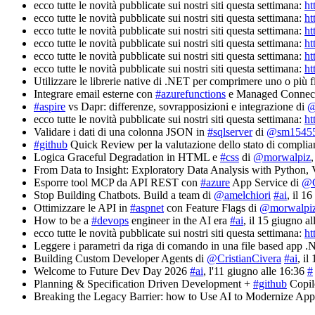
ecco tutte le novità pubblicate sui nostri siti questa settimana:
ht
ecco tutte le novità pubblicate sui nostri siti questa settimana:
ht
ecco tutte le novità pubblicate sui nostri siti questa settimana:
ht
ecco tutte le novità pubblicate sui nostri siti questa settimana:
ht
ecco tutte le novità pubblicate sui nostri siti questa settimana:
ht
ecco tutte le novità pubblicate sui nostri siti questa settimana:
ht
Utilizzare le librerie native di .NET per comprimere uno o più f
Integrare email esterne con
#azurefunctions
e Managed Connect
#aspire
vs Dapr: differenze, sovrapposizioni e integrazione di
@
ecco tutte le novità pubblicate sui nostri siti questa settimana:
ht
Validare i dati di una colonna JSON in
#sqlserver
di
@sm1545
#github
Quick Review per la valutazione dello stato di complia
Logica Graceful Degradation in HTML e
#css
di
@morwalpiz
From Data to Insight: Exploratory Data Analysis with Pyth
Esporre tool MCP da API REST con
#azure
App Service di
@C
Stop Building Chatbots. Build a team di
@amelchiori
#ai
, il 1
Ottimizzare le API in
#aspnet
con Feature Flags di
@morwalpi
How to be a
#devops
engineer in the AI era
#ai
, il 15 giugno a
ecco tutte le novità pubblicate sui nostri siti questa settimana:
ht
Leggere i parametri da riga di comando in una file based app 
Building Custom Developer Agents di
@CristianCivera
#ai
, il
Welcome to Future Dev Day 2026
#ai
, l'11 giugno alle 16:36
#
Planning & Specification Driven Development +
#github
Copil
Breaking the Legacy Barrier: how to Use AI to Modernize Appl