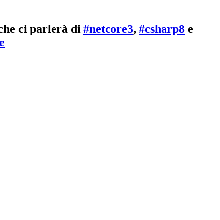
che ci parlerà di
#netcore3
,
#csharp8
e
e