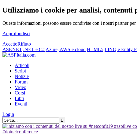
Utilizziamo i cookie per analisi, contenuti 
Queste informazioni possono essere condivise con i nostri partner per f
Approfondisci
Accetto
Rifiuto
ASP.NET
.NET e C#
Azure, AWS e cloud
HTML5
LINQ e Entity 
Articoli
Script
Notizie
Forum
Video
Corsi
Libri
Eventi
Login