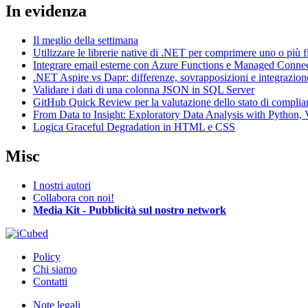
In evidenza
Il meglio della settimana
Utilizzare le librerie native di .NET per comprimere uno o più f
Integrare email esterne con Azure Functions e Managed Conne
.NET Aspire vs Dapr: differenze, sovrapposizioni e integrazion
Validare i dati di una colonna JSON in SQL Server
GitHub Quick Review per la valutazione dello stato di complia
From Data to Insight: Exploratory Data Analysis with Pytho
Logica Graceful Degradation in HTML e CSS
Misc
I nostri autori
Collabora con noi!
Media Kit - Pubblicità sul nostro network
Policy
Chi siamo
Contatti
Note legali