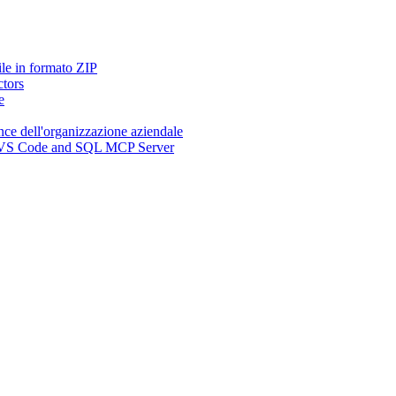
ile in formato ZIP
ctors
e
nce dell'organizzazione aziendale
n, VS Code and SQL MCP Server