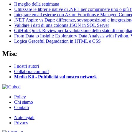
Il meglio della settimana
Utilizzare le librerie native di .NET per comprimere uno o più f
Integrare email esterne con Azure Functions e Managed Conne
.NET Aspire vs Dapr: differenze, sovrapposizioni e integrazion
Validare i dati di una colonna JSON in SQL Server
GitHub Quick Review per la valutazione dello stato di complia
From Data to Insight: Exploratory Data Analysis with Pytho
Logica Graceful Degradation in HTML e CSS
Misc
I nostri autori
Collabora con noi!
Media Kit - Pubblicità sul nostro network
Policy
Chi siamo
Contatti
Note legali
Privacy