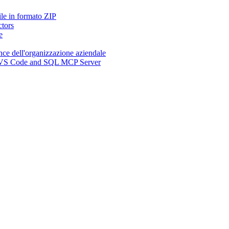
ile in formato ZIP
ctors
e
nce dell'organizzazione aziendale
n, VS Code and SQL MCP Server