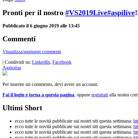
Pronti per il nostro
#VS2019Live
#aspilive
Pubblicato il 6 giugno 2019 alle 13:45
Commenti
Visualizza/aggiungi commenti
| Condividi su:
LinkedIn
,
Facebook
Aggiorna
Per inserire un commento, devi avere un account.
Fai il login e torna a questa pagina
, oppure
registrati
alla nostra co
Ultimi Short
ecco tutte le novità pubblicate sui nostri siti questa settimana:
ht
ecco tutte le novità pubblicate sui nostri siti questa settimana:
ht
ecco tutte le novità pubblicate sui nostri siti questa settimana:
ht
ecco tutte le novità pubblicate sui nostri siti questa settimana:
ht