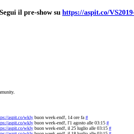
!Segui il pre-show su
https://aspit.co/VS2019
mmunity.
tps://aspit.co/wkly
buon week-end!
, 14 ore fa
#
tps://aspit.co/wkly
buon week-end!
, l'1 agosto alle 03:15
#
tps://aspit.co/wkly
buon week-end!
, il 25 luglio alle 03:15
#
tps://aspit.co/wkly
buon week-end!
, il 18 luglio alle 03:15
#