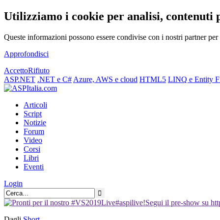
Utilizziamo i cookie per analisi, contenuti 
Queste informazioni possono essere condivise con i nostri partner per f
Approfondisci
Accetto
Rifiuto
ASP.NET
.NET e C#
Azure, AWS e cloud
HTML5
LINQ e Entity 
Articoli
Script
Notizie
Forum
Video
Corsi
Libri
Eventi
Login
Dagli
Short