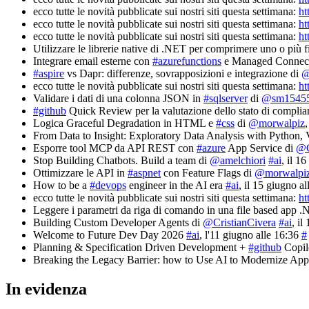
ecco tutte le novità pubblicate sui nostri siti questa settimana:
ht
ecco tutte le novità pubblicate sui nostri siti questa settimana:
ht
ecco tutte le novità pubblicate sui nostri siti questa settimana:
ht
Utilizzare le librerie native di .NET per comprimere uno o più f
Integrare email esterne con
#azurefunctions
e Managed Connect
#aspire
vs Dapr: differenze, sovrapposizioni e integrazione di
@
ecco tutte le novità pubblicate sui nostri siti questa settimana:
ht
Validare i dati di una colonna JSON in
#sqlserver
di
@sm1545
#github
Quick Review per la valutazione dello stato di complia
Logica Graceful Degradation in HTML e
#css
di
@morwalpiz
From Data to Insight: Exploratory Data Analysis with Pyth
Esporre tool MCP da API REST con
#azure
App Service di
@C
Stop Building Chatbots. Build a team di
@amelchiori
#ai
, il 1
Ottimizzare le API in
#aspnet
con Feature Flags di
@morwalpi
How to be a
#devops
engineer in the AI era
#ai
, il 15 giugno a
ecco tutte le novità pubblicate sui nostri siti questa settimana:
ht
Leggere i parametri da riga di comando in una file based app 
Building Custom Developer Agents di
@CristianCivera
#ai
, il
Welcome to Future Dev Day 2026
#ai
, l'11 giugno alle 16:36
#
Planning & Specification Driven Development +
#github
Copil
Breaking the Legacy Barrier: how to Use AI to Modernize Appl
In evidenza