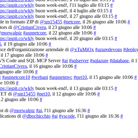
tps://aspit.co/wkly
buon week-end!
, l'11 luglio alle 03:15
#
tps://aspit.co/wkly
buon week-end!
, il 4 luglio alle 03:15
#
tps://aspit.co/wkly
buon week-end!
, il 27 giugno alle 03:15
#
ile in formato ZIP di
@sm15455
#netcore
, il 26 giugno alle 10:06
#
ors di
@CristianCivera
, il 23 giugno alle 10:06
#
morwalpiz
#aspnetcore
, il 22 giugno alle 10:06
#
tps://aspit.co/wkly
buon week-end!
, il 20 giugno alle 03:15
#
5
, il 19 giugno alle 10:06
#
nce dell'organizzazione aziendale di
@xTuMiOx
#azuredevops
#deplo
, il 17 giugno alle 10:06
#
on, VS Code and SQL MCP Server
#ai
#sqlserver
#sqlazure
#database
, il
ristianCivera
, il 16 giugno alle 10:06
#
6 giugno alle 10:06
#
z
#aspnetcore10
#webapi
#aspnetmvc
#net10
, il 15 giugno alle 10:06
#
lle 10:06
#
tps://aspit.co/wkly
buon week-end!
, il 13 giugno alle 03:15
#
.NET di
@sm15455
#net10
, il 12 giugno alle 10:06
#
 12 giugno alle 10:06
#
ot di
@morwalpiz
#ai
, l'11 giugno alle 16:36
#
ications di
@dbochicchio
#ai
#vscode
, l'11 giugno alle 16:36
#