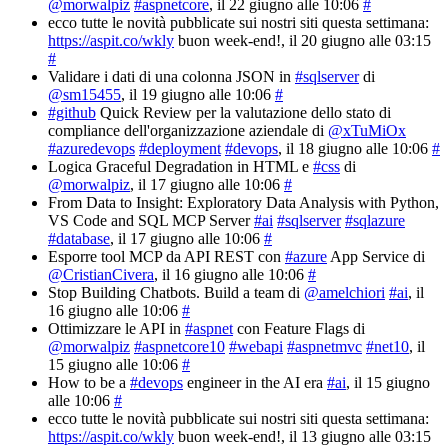
@morwalpiz
#aspnetcore
, il 22 giugno alle 10:06
#
ecco tutte le novità pubblicate sui nostri siti questa settimana:
https://aspit.co/wkly
buon week-end!
, il 20 giugno alle 03:15
#
Validare i dati di una colonna JSON in
#sqlserver
di
@sm15455
, il 19 giugno alle 10:06
#
#github
Quick Review per la valutazione dello stato di
compliance dell'organizzazione aziendale di
@xTuMiOx
#azuredevops
#deployment
#devops
, il 18 giugno alle 10:06
#
Logica Graceful Degradation in HTML e
#css
di
@morwalpiz
, il 17 giugno alle 10:06
#
From Data to Insight: Exploratory Data Analysis with Python,
VS Code and SQL MCP Server
#ai
#sqlserver
#sqlazure
#database
, il 17 giugno alle 10:06
#
Esporre tool MCP da API REST con
#azure
App Service di
@CristianCivera
, il 16 giugno alle 10:06
#
Stop Building Chatbots. Build a team di
@amelchiori
#ai
, il
16 giugno alle 10:06
#
Ottimizzare le API in
#aspnet
con Feature Flags di
@morwalpiz
#aspnetcore10
#webapi
#aspnetmvc
#net10
, il
15 giugno alle 10:06
#
How to be a
#devops
engineer in the AI era
#ai
, il 15 giugno
alle 10:06
#
ecco tutte le novità pubblicate sui nostri siti questa settimana:
https://aspit.co/wkly
buon week-end!
, il 13 giugno alle 03:15