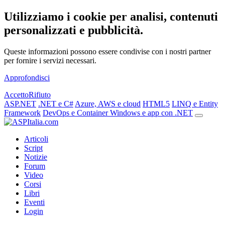
Utilizziamo i cookie per analisi, contenuti
personalizzati e pubblicità.
Queste informazioni possono essere condivise con i nostri partner
per fornire i servizi necessari.
Approfondisci
Accetto
Rifiuto
ASP.NET
.NET e C#
Azure, AWS e cloud
HTML5
LINQ e Entity
Framework
DevOps e Container
Windows e app con .NET
Articoli
Script
Notizie
Forum
Video
Corsi
Libri
Eventi
Login