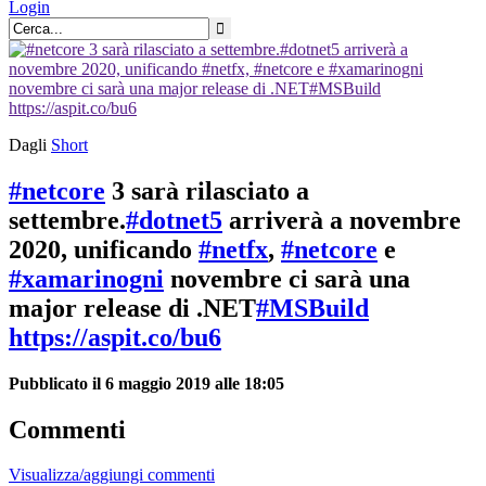
Login
Dagli
Short
#netcore
3 sarà rilasciato a
settembre.
#dotnet5
arriverà a novembre
2020, unificando
#netfx
,
#netcore
e
#xamarinogni
novembre ci sarà una
major release di .NET
#MSBuild
https://aspit.co/bu6
Pubblicato il 6 maggio 2019 alle 18:05
Commenti
Visualizza/aggiungi commenti