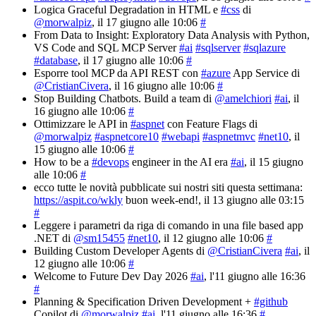
Logica Graceful Degradation in HTML e
#css
di
@morwalpiz
, il 17 giugno alle 10:06
#
From Data to Insight: Exploratory Data Analysis with Python,
VS Code and SQL MCP Server
#ai
#sqlserver
#sqlazure
#database
, il 17 giugno alle 10:06
#
Esporre tool MCP da API REST con
#azure
App Service di
@CristianCivera
, il 16 giugno alle 10:06
#
Stop Building Chatbots. Build a team di
@amelchiori
#ai
, il
16 giugno alle 10:06
#
Ottimizzare le API in
#aspnet
con Feature Flags di
@morwalpiz
#aspnetcore10
#webapi
#aspnetmvc
#net10
, il
15 giugno alle 10:06
#
How to be a
#devops
engineer in the AI era
#ai
, il 15 giugno
alle 10:06
#
ecco tutte le novità pubblicate sui nostri siti questa settimana:
https://aspit.co/wkly
buon week-end!
, il 13 giugno alle 03:15
#
Leggere i parametri da riga di comando in una file based app
.NET di
@sm15455
#net10
, il 12 giugno alle 10:06
#
Building Custom Developer Agents di
@CristianCivera
#ai
, il
12 giugno alle 10:06
#
Welcome to Future Dev Day 2026
#ai
, l'11 giugno alle 16:36
#
Planning & Specification Driven Development +
#github
Copilot di
@morwalpiz
#ai
, l'11 giugno alle 16:36
#