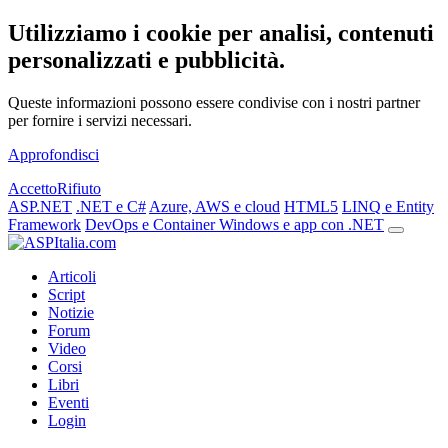
Utilizziamo i cookie per analisi, contenuti
personalizzati e pubblicità.
Queste informazioni possono essere condivise con i nostri partner
per fornire i servizi necessari.
Approfondisci
Accetto
Rifiuto
ASP.NET
.NET e C#
Azure, AWS e cloud
HTML5
LINQ e Entity
Framework
DevOps e Container
Windows e app con .NET
Articoli
Script
Notizie
Forum
Video
Corsi
Libri
Eventi
Login