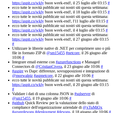
https://aspit.co/wkly
buon week-end!
, il 25 luglio alle 03:15
#
ecco tutte le novità pubblicate sui nostri siti questa settimana:
https://aspit.co/wkly
buon week-end!
, il 18 luglio alle 03:15
#
ecco tutte le novità pubblicate sui nostri siti questa settimana:
https://aspit.co/wkly
buon week-end!
, l'11 luglio alle 03:15
#
ecco tutte le novità pubblicate sui nostri siti questa settimana:
https://aspit.co/wkly
buon week-end!
, il 4 luglio alle 03:15
#
ecco tutte le novità pubblicate sui nostri siti questa settimana:
https://aspit.co/wkly
buon week-end!
, il 27 giugno alle 03:15
#
Utilizzare le librerie native di .NET per comprimere uno o più
file in formato ZIP di
@sm15455
#netcore
, il 26 giugno alle
10:06
#
Integrare email esterne con
#azurefunctions
e Managed
Connectors di
@CristianCivera
, il 23 giugno alle 10:06
#
#aspire
vs Dapr: differenze, sovrapposizioni e integrazione di
@morwalpiz
#aspnetcore
, il 22 giugno alle 10:06
#
ecco tutte le novità pubblicate sui nostri siti questa settimana:
https://aspit.co/wkly
buon week-end!
, il 20 giugno alle 03:15
#
Validare i dati di una colonna JSON in
#sqlserver
di
@sm15455
, il 19 giugno alle 10:06
#
#github
Quick Review per la valutazione dello stato di
compliance dell'organizzazione aziendale di
@xTuMiOx
#azuredevops
#deployment
#devops
, il 18 giugno alle 10:06
#