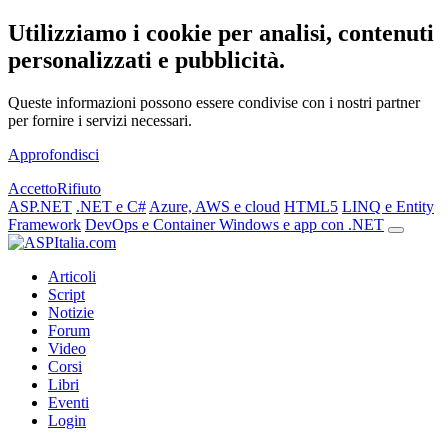
Utilizziamo i cookie per analisi, contenuti
personalizzati e pubblicità.
Queste informazioni possono essere condivise con i nostri partner
per fornire i servizi necessari.
Approfondisci
Accetto
Rifiuto
ASP.NET
.NET e C#
Azure, AWS e cloud
HTML5
LINQ e Entity
Framework
DevOps e Container
Windows e app con .NET
Articoli
Script
Notizie
Forum
Video
Corsi
Libri
Eventi
Login