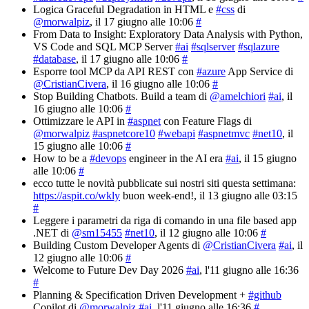
Logica Graceful Degradation in HTML e
#css
di
@morwalpiz
, il 17 giugno alle 10:06
#
From Data to Insight: Exploratory Data Analysis with Python,
VS Code and SQL MCP Server
#ai
#sqlserver
#sqlazure
#database
, il 17 giugno alle 10:06
#
Esporre tool MCP da API REST con
#azure
App Service di
@CristianCivera
, il 16 giugno alle 10:06
#
Stop Building Chatbots. Build a team di
@amelchiori
#ai
, il
16 giugno alle 10:06
#
Ottimizzare le API in
#aspnet
con Feature Flags di
@morwalpiz
#aspnetcore10
#webapi
#aspnetmvc
#net10
, il
15 giugno alle 10:06
#
How to be a
#devops
engineer in the AI era
#ai
, il 15 giugno
alle 10:06
#
ecco tutte le novità pubblicate sui nostri siti questa settimana:
https://aspit.co/wkly
buon week-end!
, il 13 giugno alle 03:15
#
Leggere i parametri da riga di comando in una file based app
.NET di
@sm15455
#net10
, il 12 giugno alle 10:06
#
Building Custom Developer Agents di
@CristianCivera
#ai
, il
12 giugno alle 10:06
#
Welcome to Future Dev Day 2026
#ai
, l'11 giugno alle 16:36
#
Planning & Specification Driven Development +
#github
Copilot di
@morwalpiz
#ai
, l'11 giugno alle 16:36
#