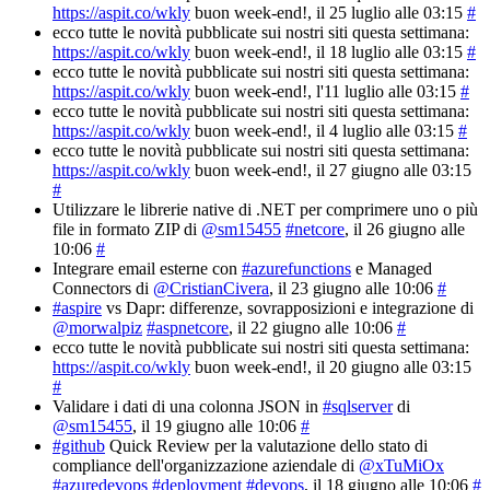
https://aspit.co/wkly
buon week-end!
, il 25 luglio alle 03:15
#
ecco tutte le novità pubblicate sui nostri siti questa settimana:
https://aspit.co/wkly
buon week-end!
, il 18 luglio alle 03:15
#
ecco tutte le novità pubblicate sui nostri siti questa settimana:
https://aspit.co/wkly
buon week-end!
, l'11 luglio alle 03:15
#
ecco tutte le novità pubblicate sui nostri siti questa settimana:
https://aspit.co/wkly
buon week-end!
, il 4 luglio alle 03:15
#
ecco tutte le novità pubblicate sui nostri siti questa settimana:
https://aspit.co/wkly
buon week-end!
, il 27 giugno alle 03:15
#
Utilizzare le librerie native di .NET per comprimere uno o più
file in formato ZIP di
@sm15455
#netcore
, il 26 giugno alle
10:06
#
Integrare email esterne con
#azurefunctions
e Managed
Connectors di
@CristianCivera
, il 23 giugno alle 10:06
#
#aspire
vs Dapr: differenze, sovrapposizioni e integrazione di
@morwalpiz
#aspnetcore
, il 22 giugno alle 10:06
#
ecco tutte le novità pubblicate sui nostri siti questa settimana:
https://aspit.co/wkly
buon week-end!
, il 20 giugno alle 03:15
#
Validare i dati di una colonna JSON in
#sqlserver
di
@sm15455
, il 19 giugno alle 10:06
#
#github
Quick Review per la valutazione dello stato di
compliance dell'organizzazione aziendale di
@xTuMiOx
#azuredevops
#deployment
#devops
, il 18 giugno alle 10:06
#