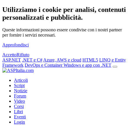
Utilizziamo i cookie per analisi, contenuti
personalizzati e pubblicità.
Queste informazioni possono essere condivise con i nostri partner
per fornire i servizi necessari.
Approfondisci
Accetto
Rifiuto
ASP.NET
.NET e C#
Azure, AWS e cloud
HTML5
LINQ e Entity
Framework
DevOps e Container
Windows e app con .NET
Articoli
Script
Notizie
Forum
Video
Corsi
Libri
Eventi
Login