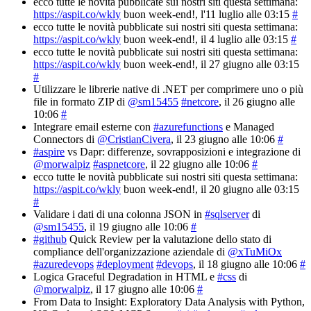
ecco tutte le novità pubblicate sui nostri siti questa settimana:
https://aspit.co/wkly
buon week-end!
, l'11 luglio alle 03:15
#
ecco tutte le novità pubblicate sui nostri siti questa settimana:
https://aspit.co/wkly
buon week-end!
, il 4 luglio alle 03:15
#
ecco tutte le novità pubblicate sui nostri siti questa settimana:
https://aspit.co/wkly
buon week-end!
, il 27 giugno alle 03:15
#
Utilizzare le librerie native di .NET per comprimere uno o più
file in formato ZIP di
@sm15455
#netcore
, il 26 giugno alle
10:06
#
Integrare email esterne con
#azurefunctions
e Managed
Connectors di
@CristianCivera
, il 23 giugno alle 10:06
#
#aspire
vs Dapr: differenze, sovrapposizioni e integrazione di
@morwalpiz
#aspnetcore
, il 22 giugno alle 10:06
#
ecco tutte le novità pubblicate sui nostri siti questa settimana:
https://aspit.co/wkly
buon week-end!
, il 20 giugno alle 03:15
#
Validare i dati di una colonna JSON in
#sqlserver
di
@sm15455
, il 19 giugno alle 10:06
#
#github
Quick Review per la valutazione dello stato di
compliance dell'organizzazione aziendale di
@xTuMiOx
#azuredevops
#deployment
#devops
, il 18 giugno alle 10:06
#
Logica Graceful Degradation in HTML e
#css
di
@morwalpiz
, il 17 giugno alle 10:06
#
From Data to Insight: Exploratory Data Analysis with Python,