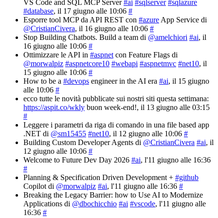
VS Code and SQL MCP Server
#ai
#sqlserver
#sqlazure
#database
, il 17 giugno alle 10:06
#
Esporre tool MCP da API REST con
#azure
App Service di
@CristianCivera
, il 16 giugno alle 10:06
#
Stop Building Chatbots. Build a team di
@amelchiori
#ai
, il
16 giugno alle 10:06
#
Ottimizzare le API in
#aspnet
con Feature Flags di
@morwalpiz
#aspnetcore10
#webapi
#aspnetmvc
#net10
, il
15 giugno alle 10:06
#
How to be a
#devops
engineer in the AI era
#ai
, il 15 giugno
alle 10:06
#
ecco tutte le novità pubblicate sui nostri siti questa settimana:
https://aspit.co/wkly
buon week-end!
, il 13 giugno alle 03:15
#
Leggere i parametri da riga di comando in una file based app
.NET di
@sm15455
#net10
, il 12 giugno alle 10:06
#
Building Custom Developer Agents di
@CristianCivera
#ai
, il
12 giugno alle 10:06
#
Welcome to Future Dev Day 2026
#ai
, l'11 giugno alle 16:36
#
Planning & Specification Driven Development +
#github
Copilot di
@morwalpiz
#ai
, l'11 giugno alle 16:36
#
Breaking the Legacy Barrier: how to Use AI to Modernize
Applications di
@dbochicchio
#ai
#vscode
, l'11 giugno alle
16:36
#