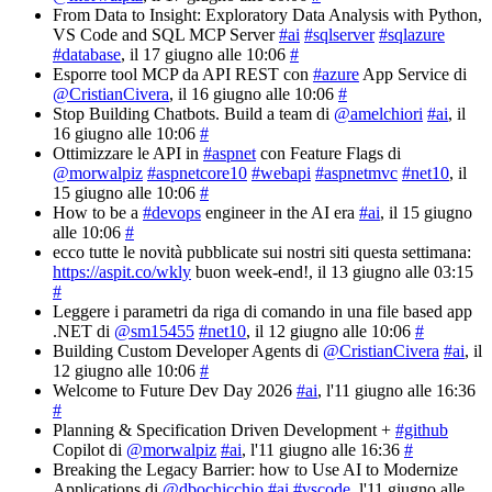
From Data to Insight: Exploratory Data Analysis with Python,
VS Code and SQL MCP Server
#ai
#sqlserver
#sqlazure
#database
, il 17 giugno alle 10:06
#
Esporre tool MCP da API REST con
#azure
App Service di
@CristianCivera
, il 16 giugno alle 10:06
#
Stop Building Chatbots. Build a team di
@amelchiori
#ai
, il
16 giugno alle 10:06
#
Ottimizzare le API in
#aspnet
con Feature Flags di
@morwalpiz
#aspnetcore10
#webapi
#aspnetmvc
#net10
, il
15 giugno alle 10:06
#
How to be a
#devops
engineer in the AI era
#ai
, il 15 giugno
alle 10:06
#
ecco tutte le novità pubblicate sui nostri siti questa settimana:
https://aspit.co/wkly
buon week-end!
, il 13 giugno alle 03:15
#
Leggere i parametri da riga di comando in una file based app
.NET di
@sm15455
#net10
, il 12 giugno alle 10:06
#
Building Custom Developer Agents di
@CristianCivera
#ai
, il
12 giugno alle 10:06
#
Welcome to Future Dev Day 2026
#ai
, l'11 giugno alle 16:36
#
Planning & Specification Driven Development +
#github
Copilot di
@morwalpiz
#ai
, l'11 giugno alle 16:36
#
Breaking the Legacy Barrier: how to Use AI to Modernize
Applications di
@dbochicchio
#ai
#vscode
, l'11 giugno alle