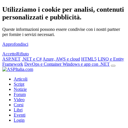
Utilizziamo i cookie per analisi, contenuti
personalizzati e pubblicità.
Queste informazioni possono essere condivise con i nostri partner
per fornire i servizi necessari.
Approfondisci
Accetto
Rifiuto
ASP.NET
.NET e C#
Azure, AWS e cloud
HTML5
LINQ e Entity
Framework
DevOps e Container
Windows e app con .NET
Articoli
Script
Notizie
Forum
Video
Corsi
Libri
Eventi
Login