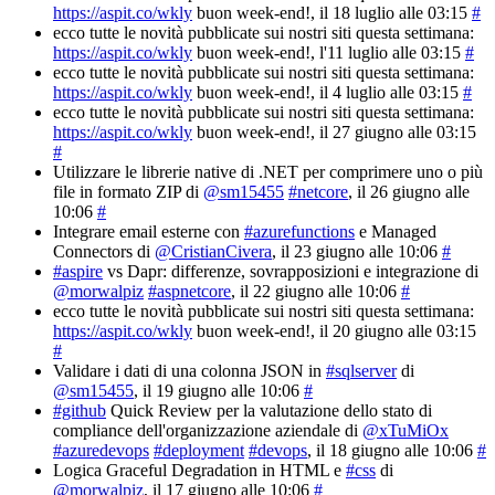
https://aspit.co/wkly
buon week-end!
, il 18 luglio alle 03:15
#
ecco tutte le novità pubblicate sui nostri siti questa settimana:
https://aspit.co/wkly
buon week-end!
, l'11 luglio alle 03:15
#
ecco tutte le novità pubblicate sui nostri siti questa settimana:
https://aspit.co/wkly
buon week-end!
, il 4 luglio alle 03:15
#
ecco tutte le novità pubblicate sui nostri siti questa settimana:
https://aspit.co/wkly
buon week-end!
, il 27 giugno alle 03:15
#
Utilizzare le librerie native di .NET per comprimere uno o più
file in formato ZIP di
@sm15455
#netcore
, il 26 giugno alle
10:06
#
Integrare email esterne con
#azurefunctions
e Managed
Connectors di
@CristianCivera
, il 23 giugno alle 10:06
#
#aspire
vs Dapr: differenze, sovrapposizioni e integrazione di
@morwalpiz
#aspnetcore
, il 22 giugno alle 10:06
#
ecco tutte le novità pubblicate sui nostri siti questa settimana:
https://aspit.co/wkly
buon week-end!
, il 20 giugno alle 03:15
#
Validare i dati di una colonna JSON in
#sqlserver
di
@sm15455
, il 19 giugno alle 10:06
#
#github
Quick Review per la valutazione dello stato di
compliance dell'organizzazione aziendale di
@xTuMiOx
#azuredevops
#deployment
#devops
, il 18 giugno alle 10:06
#
Logica Graceful Degradation in HTML e
#css
di
@morwalpiz
, il 17 giugno alle 10:06
#