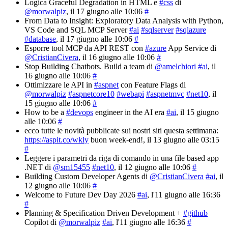
Logica Graceful Degradation in HTML e
#css
di
@morwalpiz
, il 17 giugno alle 10:06
#
From Data to Insight: Exploratory Data Analysis with Python,
VS Code and SQL MCP Server
#ai
#sqlserver
#sqlazure
#database
, il 17 giugno alle 10:06
#
Esporre tool MCP da API REST con
#azure
App Service di
@CristianCivera
, il 16 giugno alle 10:06
#
Stop Building Chatbots. Build a team di
@amelchiori
#ai
, il
16 giugno alle 10:06
#
Ottimizzare le API in
#aspnet
con Feature Flags di
@morwalpiz
#aspnetcore10
#webapi
#aspnetmvc
#net10
, il
15 giugno alle 10:06
#
How to be a
#devops
engineer in the AI era
#ai
, il 15 giugno
alle 10:06
#
ecco tutte le novità pubblicate sui nostri siti questa settimana:
https://aspit.co/wkly
buon week-end!
, il 13 giugno alle 03:15
#
Leggere i parametri da riga di comando in una file based app
.NET di
@sm15455
#net10
, il 12 giugno alle 10:06
#
Building Custom Developer Agents di
@CristianCivera
#ai
, il
12 giugno alle 10:06
#
Welcome to Future Dev Day 2026
#ai
, l'11 giugno alle 16:36
#
Planning & Specification Driven Development +
#github
Copilot di
@morwalpiz
#ai
, l'11 giugno alle 16:36
#