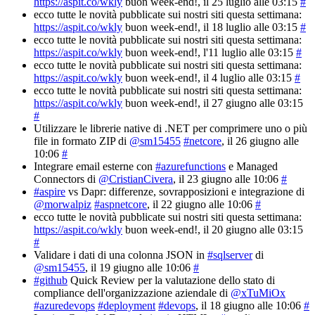
https://aspit.co/wkly
buon week-end!
, il 25 luglio alle 03:15
#
ecco tutte le novità pubblicate sui nostri siti questa settimana:
https://aspit.co/wkly
buon week-end!
, il 18 luglio alle 03:15
#
ecco tutte le novità pubblicate sui nostri siti questa settimana:
https://aspit.co/wkly
buon week-end!
, l'11 luglio alle 03:15
#
ecco tutte le novità pubblicate sui nostri siti questa settimana:
https://aspit.co/wkly
buon week-end!
, il 4 luglio alle 03:15
#
ecco tutte le novità pubblicate sui nostri siti questa settimana:
https://aspit.co/wkly
buon week-end!
, il 27 giugno alle 03:15
#
Utilizzare le librerie native di .NET per comprimere uno o più
file in formato ZIP di
@sm15455
#netcore
, il 26 giugno alle
10:06
#
Integrare email esterne con
#azurefunctions
e Managed
Connectors di
@CristianCivera
, il 23 giugno alle 10:06
#
#aspire
vs Dapr: differenze, sovrapposizioni e integrazione di
@morwalpiz
#aspnetcore
, il 22 giugno alle 10:06
#
ecco tutte le novità pubblicate sui nostri siti questa settimana:
https://aspit.co/wkly
buon week-end!
, il 20 giugno alle 03:15
#
Validare i dati di una colonna JSON in
#sqlserver
di
@sm15455
, il 19 giugno alle 10:06
#
#github
Quick Review per la valutazione dello stato di
compliance dell'organizzazione aziendale di
@xTuMiOx
#azuredevops
#deployment
#devops
, il 18 giugno alle 10:06
#