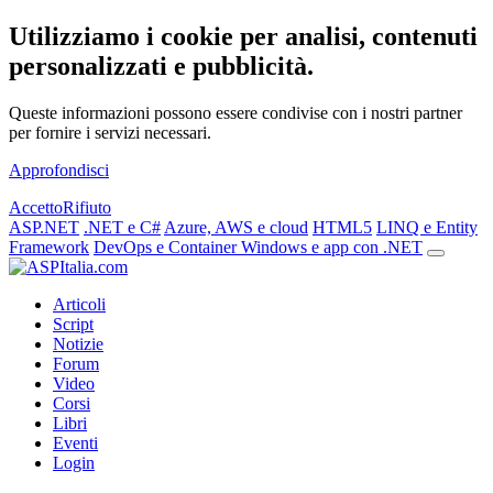
Utilizziamo i cookie per analisi, contenuti
personalizzati e pubblicità.
Queste informazioni possono essere condivise con i nostri partner
per fornire i servizi necessari.
Approfondisci
Accetto
Rifiuto
ASP.NET
.NET e C#
Azure, AWS e cloud
HTML5
LINQ e Entity
Framework
DevOps e Container
Windows e app con .NET
Articoli
Script
Notizie
Forum
Video
Corsi
Libri
Eventi
Login