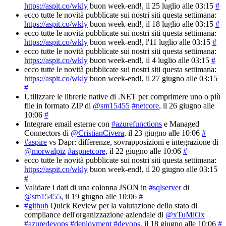
https://aspit.co/wkly
buon week-end!
, il 25 luglio alle 03:15
#
ecco tutte le novità pubblicate sui nostri siti questa settimana:
https://aspit.co/wkly
buon week-end!
, il 18 luglio alle 03:15
#
ecco tutte le novità pubblicate sui nostri siti questa settimana:
https://aspit.co/wkly
buon week-end!
, l'11 luglio alle 03:15
#
ecco tutte le novità pubblicate sui nostri siti questa settimana:
https://aspit.co/wkly
buon week-end!
, il 4 luglio alle 03:15
#
ecco tutte le novità pubblicate sui nostri siti questa settimana:
https://aspit.co/wkly
buon week-end!
, il 27 giugno alle 03:15
#
Utilizzare le librerie native di .NET per comprimere uno o più
file in formato ZIP di
@sm15455
#netcore
, il 26 giugno alle
10:06
#
Integrare email esterne con
#azurefunctions
e Managed
Connectors di
@CristianCivera
, il 23 giugno alle 10:06
#
#aspire
vs Dapr: differenze, sovrapposizioni e integrazione di
@morwalpiz
#aspnetcore
, il 22 giugno alle 10:06
#
ecco tutte le novità pubblicate sui nostri siti questa settimana:
https://aspit.co/wkly
buon week-end!
, il 20 giugno alle 03:15
#
Validare i dati di una colonna JSON in
#sqlserver
di
@sm15455
, il 19 giugno alle 10:06
#
#github
Quick Review per la valutazione dello stato di
compliance dell'organizzazione aziendale di
@xTuMiOx
#azuredevops
#deployment
#devops
, il 18 giugno alle 10:06
#