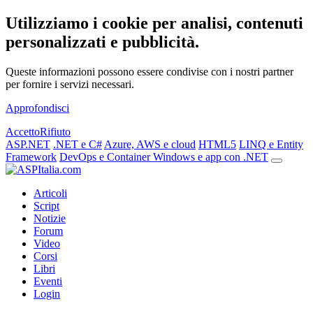
Utilizziamo i cookie per analisi, contenuti
personalizzati e pubblicità.
Queste informazioni possono essere condivise con i nostri partner
per fornire i servizi necessari.
Approfondisci
Accetto
Rifiuto
ASP.NET
.NET e C#
Azure, AWS e cloud
HTML5
LINQ e Entity
Framework
DevOps e Container
Windows e app con .NET
Articoli
Script
Notizie
Forum
Video
Corsi
Libri
Eventi
Login