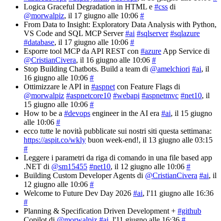
Logica Graceful Degradation in HTML e
#css
di
@morwalpiz
, il 17 giugno alle 10:06
#
From Data to Insight: Exploratory Data Analysis with Python,
VS Code and SQL MCP Server
#ai
#sqlserver
#sqlazure
#database
, il 17 giugno alle 10:06
#
Esporre tool MCP da API REST con
#azure
App Service di
@CristianCivera
, il 16 giugno alle 10:06
#
Stop Building Chatbots. Build a team di
@amelchiori
#ai
, il
16 giugno alle 10:06
#
Ottimizzare le API in
#aspnet
con Feature Flags di
@morwalpiz
#aspnetcore10
#webapi
#aspnetmvc
#net10
, il
15 giugno alle 10:06
#
How to be a
#devops
engineer in the AI era
#ai
, il 15 giugno
alle 10:06
#
ecco tutte le novità pubblicate sui nostri siti questa settimana:
https://aspit.co/wkly
buon week-end!
, il 13 giugno alle 03:15
#
Leggere i parametri da riga di comando in una file based app
.NET di
@sm15455
#net10
, il 12 giugno alle 10:06
#
Building Custom Developer Agents di
@CristianCivera
#ai
, il
12 giugno alle 10:06
#
Welcome to Future Dev Day 2026
#ai
, l'11 giugno alle 16:36
#
Planning & Specification Driven Development +
#github
Copilot di
@morwalpiz
#ai
, l'11 giugno alle 16:36
#