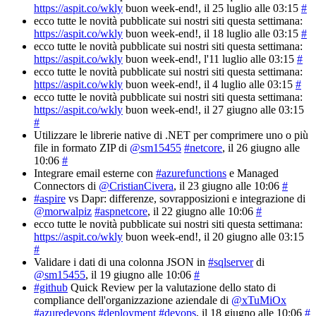
https://aspit.co/wkly
buon week-end!
, il 25 luglio alle 03:15
#
ecco tutte le novità pubblicate sui nostri siti questa settimana:
https://aspit.co/wkly
buon week-end!
, il 18 luglio alle 03:15
#
ecco tutte le novità pubblicate sui nostri siti questa settimana:
https://aspit.co/wkly
buon week-end!
, l'11 luglio alle 03:15
#
ecco tutte le novità pubblicate sui nostri siti questa settimana:
https://aspit.co/wkly
buon week-end!
, il 4 luglio alle 03:15
#
ecco tutte le novità pubblicate sui nostri siti questa settimana:
https://aspit.co/wkly
buon week-end!
, il 27 giugno alle 03:15
#
Utilizzare le librerie native di .NET per comprimere uno o più
file in formato ZIP di
@sm15455
#netcore
, il 26 giugno alle
10:06
#
Integrare email esterne con
#azurefunctions
e Managed
Connectors di
@CristianCivera
, il 23 giugno alle 10:06
#
#aspire
vs Dapr: differenze, sovrapposizioni e integrazione di
@morwalpiz
#aspnetcore
, il 22 giugno alle 10:06
#
ecco tutte le novità pubblicate sui nostri siti questa settimana:
https://aspit.co/wkly
buon week-end!
, il 20 giugno alle 03:15
#
Validare i dati di una colonna JSON in
#sqlserver
di
@sm15455
, il 19 giugno alle 10:06
#
#github
Quick Review per la valutazione dello stato di
compliance dell'organizzazione aziendale di
@xTuMiOx
#azuredevops
#deployment
#devops
, il 18 giugno alle 10:06
#