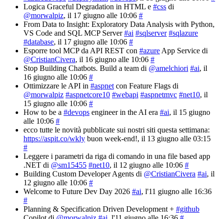
Logica Graceful Degradation in HTML e
#css
di
@morwalpiz
, il 17 giugno alle 10:06
#
From Data to Insight: Exploratory Data Analysis with Python,
VS Code and SQL MCP Server
#ai
#sqlserver
#sqlazure
#database
, il 17 giugno alle 10:06
#
Esporre tool MCP da API REST con
#azure
App Service di
@CristianCivera
, il 16 giugno alle 10:06
#
Stop Building Chatbots. Build a team di
@amelchiori
#ai
, il
16 giugno alle 10:06
#
Ottimizzare le API in
#aspnet
con Feature Flags di
@morwalpiz
#aspnetcore10
#webapi
#aspnetmvc
#net10
, il
15 giugno alle 10:06
#
How to be a
#devops
engineer in the AI era
#ai
, il 15 giugno
alle 10:06
#
ecco tutte le novità pubblicate sui nostri siti questa settimana:
https://aspit.co/wkly
buon week-end!
, il 13 giugno alle 03:15
#
Leggere i parametri da riga di comando in una file based app
.NET di
@sm15455
#net10
, il 12 giugno alle 10:06
#
Building Custom Developer Agents di
@CristianCivera
#ai
, il
12 giugno alle 10:06
#
Welcome to Future Dev Day 2026
#ai
, l'11 giugno alle 16:36
#
Planning & Specification Driven Development +
#github
Copilot di
@morwalpiz
#ai
, l'11 giugno alle 16:36
#