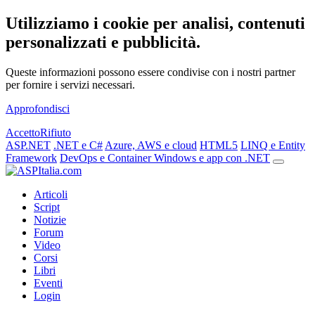
Utilizziamo i cookie per analisi, contenuti
personalizzati e pubblicità.
Queste informazioni possono essere condivise con i nostri partner
per fornire i servizi necessari.
Approfondisci
Accetto
Rifiuto
ASP.NET
.NET e C#
Azure, AWS e cloud
HTML5
LINQ e Entity
Framework
DevOps e Container
Windows e app con .NET
Articoli
Script
Notizie
Forum
Video
Corsi
Libri
Eventi
Login