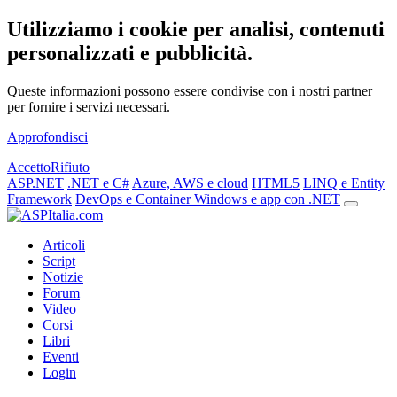
Utilizziamo i cookie per analisi, contenuti
personalizzati e pubblicità.
Queste informazioni possono essere condivise con i nostri partner
per fornire i servizi necessari.
Approfondisci
Accetto
Rifiuto
ASP.NET
.NET e C#
Azure, AWS e cloud
HTML5
LINQ e Entity
Framework
DevOps e Container
Windows e app con .NET
Articoli
Script
Notizie
Forum
Video
Corsi
Libri
Eventi
Login