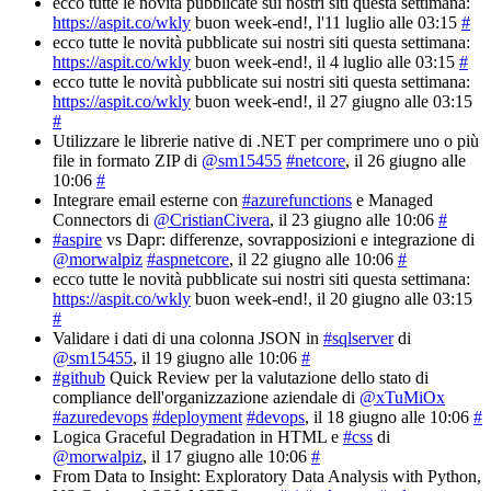
ecco tutte le novità pubblicate sui nostri siti questa settimana:
https://aspit.co/wkly
buon week-end!
, l'11 luglio alle 03:15
#
ecco tutte le novità pubblicate sui nostri siti questa settimana:
https://aspit.co/wkly
buon week-end!
, il 4 luglio alle 03:15
#
ecco tutte le novità pubblicate sui nostri siti questa settimana:
https://aspit.co/wkly
buon week-end!
, il 27 giugno alle 03:15
#
Utilizzare le librerie native di .NET per comprimere uno o più
file in formato ZIP di
@sm15455
#netcore
, il 26 giugno alle
10:06
#
Integrare email esterne con
#azurefunctions
e Managed
Connectors di
@CristianCivera
, il 23 giugno alle 10:06
#
#aspire
vs Dapr: differenze, sovrapposizioni e integrazione di
@morwalpiz
#aspnetcore
, il 22 giugno alle 10:06
#
ecco tutte le novità pubblicate sui nostri siti questa settimana:
https://aspit.co/wkly
buon week-end!
, il 20 giugno alle 03:15
#
Validare i dati di una colonna JSON in
#sqlserver
di
@sm15455
, il 19 giugno alle 10:06
#
#github
Quick Review per la valutazione dello stato di
compliance dell'organizzazione aziendale di
@xTuMiOx
#azuredevops
#deployment
#devops
, il 18 giugno alle 10:06
#
Logica Graceful Degradation in HTML e
#css
di
@morwalpiz
, il 17 giugno alle 10:06
#
From Data to Insight: Exploratory Data Analysis with Python,