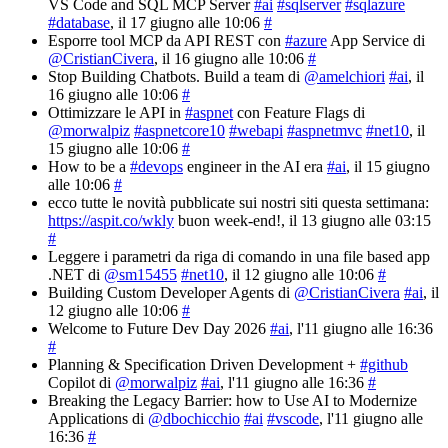
VS Code and SQL MCP Server
#ai
#sqlserver
#sqlazure
#database
, il 17 giugno alle 10:06
#
Esporre tool MCP da API REST con
#azure
App Service di
@CristianCivera
, il 16 giugno alle 10:06
#
Stop Building Chatbots. Build a team di
@amelchiori
#ai
, il
16 giugno alle 10:06
#
Ottimizzare le API in
#aspnet
con Feature Flags di
@morwalpiz
#aspnetcore10
#webapi
#aspnetmvc
#net10
, il
15 giugno alle 10:06
#
How to be a
#devops
engineer in the AI era
#ai
, il 15 giugno
alle 10:06
#
ecco tutte le novità pubblicate sui nostri siti questa settimana:
https://aspit.co/wkly
buon week-end!
, il 13 giugno alle 03:15
#
Leggere i parametri da riga di comando in una file based app
.NET di
@sm15455
#net10
, il 12 giugno alle 10:06
#
Building Custom Developer Agents di
@CristianCivera
#ai
, il
12 giugno alle 10:06
#
Welcome to Future Dev Day 2026
#ai
, l'11 giugno alle 16:36
#
Planning & Specification Driven Development +
#github
Copilot di
@morwalpiz
#ai
, l'11 giugno alle 16:36
#
Breaking the Legacy Barrier: how to Use AI to Modernize
Applications di
@dbochicchio
#ai
#vscode
, l'11 giugno alle
16:36
#