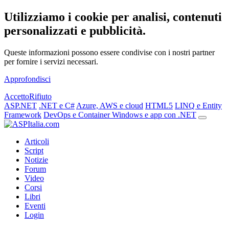
Utilizziamo i cookie per analisi, contenuti
personalizzati e pubblicità.
Queste informazioni possono essere condivise con i nostri partner
per fornire i servizi necessari.
Approfondisci
Accetto
Rifiuto
ASP.NET
.NET e C#
Azure, AWS e cloud
HTML5
LINQ e Entity
Framework
DevOps e Container
Windows e app con .NET
Articoli
Script
Notizie
Forum
Video
Corsi
Libri
Eventi
Login