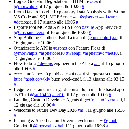
Logica Graceful Degradation in HTML e
#css
di
@morwalpiz
, il 17 giugno alle 10:06
#
From Data to Insight: Exploratory Data Analysis with Python,
VS Code and SQL MCP Server
#ai
#sqlserver
#sqlazure
#database
, il 17 giugno alle 10:06
#
Esporre tool MCP da API REST con
#azure
App Service di
@CristianCivera
, il 16 giugno alle 10:06
#
Stop Building Chatbots. Build a team di
@amelchiori
#ai
, il
16 giugno alle 10:06
#
Ottimizzare le API in
#aspnet
con Feature Flags di
@morwalpiz
#aspnetcore10
#webapi
#aspnetmvc
#net10
, il
15 giugno alle 10:06
#
How to be a
#devops
engineer in the AI era
#ai
, il 15 giugno
alle 10:06
#
ecco tutte le novità pubblicate sui nostri siti questa settimana:
https://aspit.co/wkly
buon week-end!
, il 13 giugno alle 03:15
#
Leggere i parametri da riga di comando in una file based app
.NET di
@sm15455
#net10
, il 12 giugno alle 10:06
#
Building Custom Developer Agents di
@CristianCivera
#ai
, il
12 giugno alle 10:06
#
Welcome to Future Dev Day 2026
#ai
, l'11 giugno alle 16:36
#
Planning & Specification Driven Development +
#github
Copilot di
@morwalpiz
#ai
, l'11 giugno alle 16:36
#