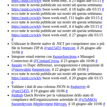
https://aspit.co/wkly
buon week-end!
, il 25 luglio alle 03:15
#
ecco tutte le novità pubblicate sui nostri siti questa settimana:
https://aspit.co/wkly
buon week-end!
, il 18 luglio alle 03:15
#
ecco tutte le novità pubblicate sui nostri siti questa settimana:
https://aspit.co/wkly
buon week-end!
, l'11 luglio alle 03:15
#
ecco tutte le novità pubblicate sui nostri siti questa settimana:
https://aspit.co/wkly
buon week-end!
, il 4 luglio alle 03:15
#
ecco tutte le novità pubblicate sui nostri siti questa settimana:
https://aspit.co/wkly
buon week-end!
, il 27 giugno alle 03:15
#
Utilizzare le librerie native di .NET per comprimere uno o più
file in formato ZIP di
@sm15455
#netcore
, il 26 giugno alle
10:06
#
Integrare email esterne con
#azurefunctions
e Managed
Connectors di
@CristianCivera
, il 23 giugno alle 10:06
#
#aspire
vs Dapr: differenze, sovrapposizioni e integrazione di
@morwalpiz
#aspnetcore
, il 22 giugno alle 10:06
#
ecco tutte le novità pubblicate sui nostri siti questa settimana:
https://aspit.co/wkly
buon week-end!
, il 20 giugno alle 03:15
#
Validare i dati di una colonna JSON in
#sqlserver
di
@sm15455
, il 19 giugno alle 10:06
#
#github
Quick Review per la valutazione dello stato di
compliance dell'organizzazione aziendale di
@xTuMiOx
#azuredevops
#deployment
#devops
, il 18 giugno alle 10:06
#