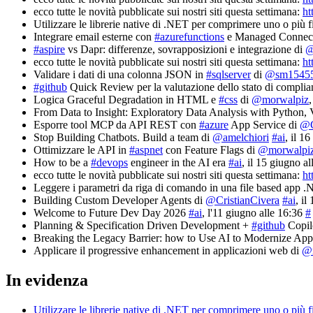
ecco tutte le novità pubblicate sui nostri siti questa settimana:
ht
Utilizzare le librerie native di .NET per comprimere uno o più f
Integrare email esterne con
#azurefunctions
e Managed Connect
#aspire
vs Dapr: differenze, sovrapposizioni e integrazione di
@
ecco tutte le novità pubblicate sui nostri siti questa settimana:
ht
Validare i dati di una colonna JSON in
#sqlserver
di
@sm1545
#github
Quick Review per la valutazione dello stato di complia
Logica Graceful Degradation in HTML e
#css
di
@morwalpiz
From Data to Insight: Exploratory Data Analysis with Pyth
Esporre tool MCP da API REST con
#azure
App Service di
@C
Stop Building Chatbots. Build a team di
@amelchiori
#ai
, il 1
Ottimizzare le API in
#aspnet
con Feature Flags di
@morwalpi
How to be a
#devops
engineer in the AI era
#ai
, il 15 giugno a
ecco tutte le novità pubblicate sui nostri siti questa settimana:
ht
Leggere i parametri da riga di comando in una file based app 
Building Custom Developer Agents di
@CristianCivera
#ai
, il
Welcome to Future Dev Day 2026
#ai
, l'11 giugno alle 16:36
#
Planning & Specification Driven Development +
#github
Copil
Breaking the Legacy Barrier: how to Use AI to Modernize Appl
Applicare il progressive enhancement in applicazioni web di
@
In evidenza
Utilizzare le librerie native di .NET per comprimere uno o più f