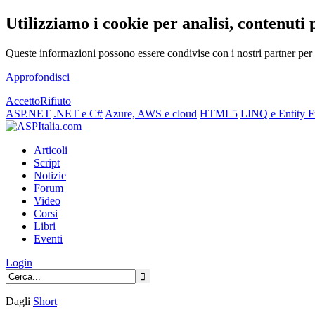
Utilizziamo i cookie per analisi, contenuti 
Queste informazioni possono essere condivise con i nostri partner per f
Approfondisci
Accetto
Rifiuto
ASP.NET
.NET e C#
Azure, AWS e cloud
HTML5
LINQ e Entity 
Articoli
Script
Notizie
Forum
Video
Corsi
Libri
Eventi
Login
Dagli
Short