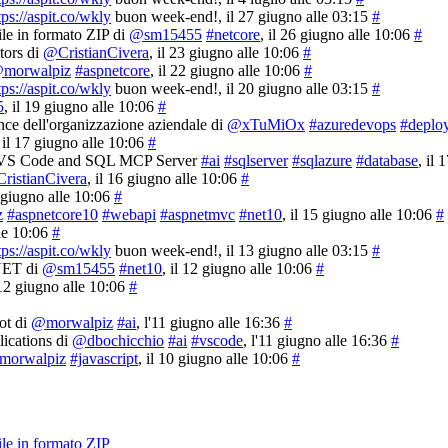
tps://aspit.co/wkly
buon week-end!
, il 27 giugno alle 03:15
#
ile in formato ZIP di
@sm15455
#netcore
, il 26 giugno alle 10:06
#
ors di
@CristianCivera
, il 23 giugno alle 10:06
#
morwalpiz
#aspnetcore
, il 22 giugno alle 10:06
#
tps://aspit.co/wkly
buon week-end!
, il 20 giugno alle 03:15
#
5
, il 19 giugno alle 10:06
#
nce dell'organizzazione aziendale di
@xTuMiOx
#azuredevops
#deplo
, il 17 giugno alle 10:06
#
on, VS Code and SQL MCP Server
#ai
#sqlserver
#sqlazure
#database
, il
ristianCivera
, il 16 giugno alle 10:06
#
6 giugno alle 10:06
#
z
#aspnetcore10
#webapi
#aspnetmvc
#net10
, il 15 giugno alle 10:06
#
lle 10:06
#
tps://aspit.co/wkly
buon week-end!
, il 13 giugno alle 03:15
#
.NET di
@sm15455
#net10
, il 12 giugno alle 10:06
#
 12 giugno alle 10:06
#
ot di
@morwalpiz
#ai
, l'11 giugno alle 16:36
#
ications di
@dbochicchio
#ai
#vscode
, l'11 giugno alle 16:36
#
morwalpiz
#javascript
, il 10 giugno alle 10:06
#
ile in formato ZIP