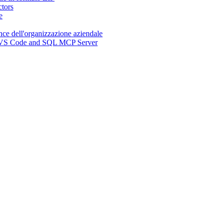
ctors
e
nce dell'organizzazione aziendale
n, VS Code and SQL MCP Server