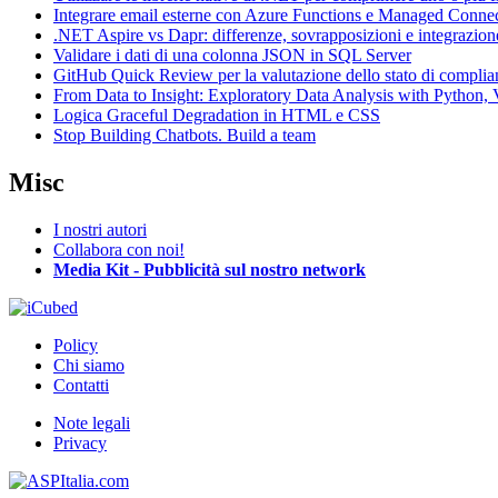
Integrare email esterne con Azure Functions e Managed Conne
.NET Aspire vs Dapr: differenze, sovrapposizioni e integrazion
Validare i dati di una colonna JSON in SQL Server
GitHub Quick Review per la valutazione dello stato di complia
From Data to Insight: Exploratory Data Analysis with Pytho
Logica Graceful Degradation in HTML e CSS
Stop Building Chatbots. Build a team
Misc
I nostri autori
Collabora con noi!
Media Kit - Pubblicità sul nostro network
Policy
Chi siamo
Contatti
Note legali
Privacy